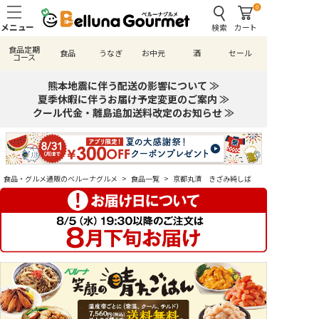
0
検索
カート
食品定期
食品
うなぎ
お中元
酒
セール
コース
熊本地震に伴う配送の影響について ≫
夏季休暇に伴うお届け予定変更のご案内 ≫
クール代金・離島追加送料改定のお知らせ ≫
食品・グルメ通販のベルーナグルメ
>
食品一覧
>
京都丸漬 きざみ純しば