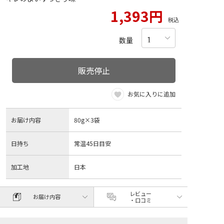
1,393円
税込
数量
販売停止
お気に入りに追加
お届け内容
80g×3袋
日持ち
常温45日目安
加工地
日本
レビュー
お届け内容
・口コミ