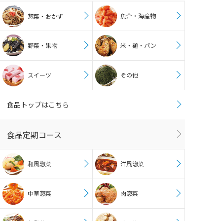
魚介・海産物
惣菜・おかず
野菜・果物
米・麺・パン
スイーツ
その他
食品トップはこちら
食品定期コース
和風惣菜
洋風惣菜
中華惣菜
肉惣菜