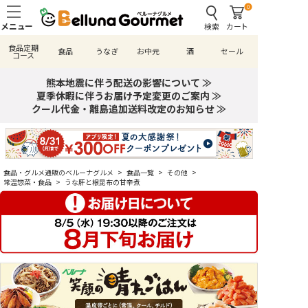
0
検索
カート
食品定期
食品
うなぎ
お中元
酒
セール
コース
熊本地震に伴う配送の影響について ≫
夏季休暇に伴うお届け予定変更のご案内 ≫
クール代金・離島追加送料改定のお知らせ ≫
食品・グルメ通販のベルーナグルメ
>
食品一覧
>
その他
>
常温惣菜・食品
>
うな肝と根昆布の甘辛煮