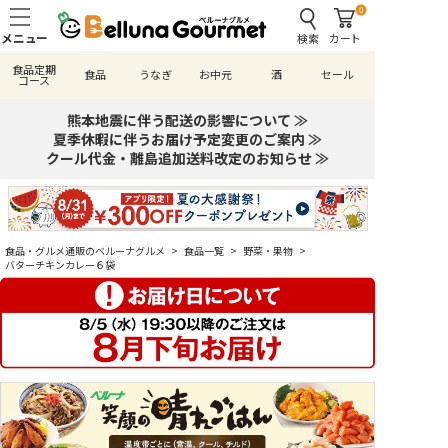
0
検索
カート
食品定期
食品
うなぎ
お中元
酒
セール
コース
熊本地震に伴う配送の影響について ≫
夏季休暇に伴うお届け予定変更のご案内 ≫
クール代金・離島追加送料改定のお知らせ ≫
食品・グルメ通販のベルーナグルメ
>
食品一覧
>
野菜・果物
>
バターチキンカレー６袋