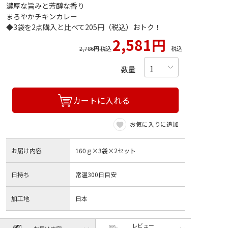
濃厚な旨みと芳醇な香り
まろやかチキンカレー
◆3袋を2点購入と比べて205円（税込）おトク！
2,581円
2,786円 税込
税込
数量
カートに入れる
お気に入りに追加
お届け内容
160ｇ×3袋×2セット
日持ち
常温300日目安
加工地
日本
レビュー