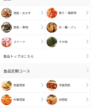
魚介・海産物
惣菜・おかず
野菜・果物
米・麺・パン
スイーツ
その他
食品トップはこちら
食品定期コース
和風惣菜
洋風惣菜
中華惣菜
肉惣菜