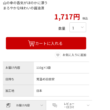
山の幸の香気がほのかに漂う
まろやかな味わいの醤油漬
1,717円
税込
数量
カートに入れる
お気に入りに追加
お届け内容
110g×3袋
日持ち
常温45日目安
加工地
日本
レビュー
お届け内容
・口コミ