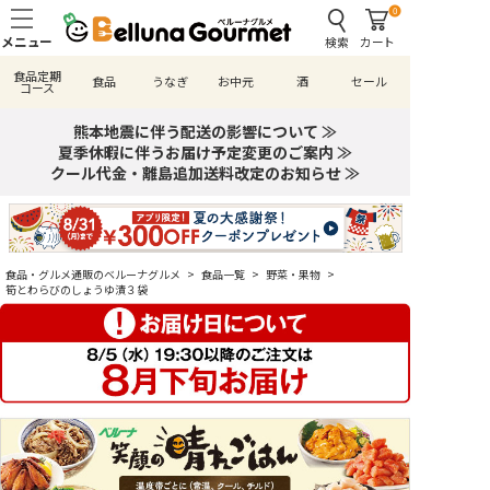
0
検索
カート
食品定期
食品
うなぎ
お中元
酒
セール
コース
熊本地震に伴う配送の影響について ≫
夏季休暇に伴うお届け予定変更のご案内 ≫
クール代金・離島追加送料改定のお知らせ ≫
食品・グルメ通販のベルーナグルメ
>
食品一覧
>
野菜・果物
>
筍とわらびのしょうゆ漬３袋