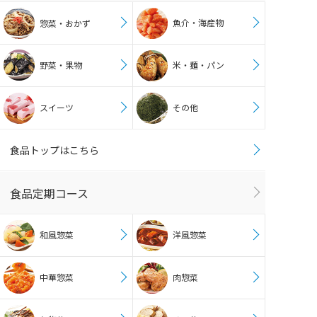
魚介・海産物
惣菜・おかず
野菜・果物
米・麺・パン
スイーツ
その他
食品トップはこちら
食品定期コース
和風惣菜
洋風惣菜
中華惣菜
肉惣菜