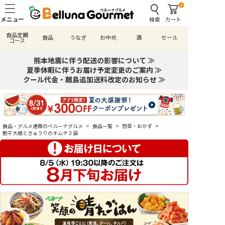
0
検索
カート
食品定期
食品
うなぎ
お中元
酒
セール
コース
熊本地震に伴う配送の影響について ≫
夏季休暇に伴うお届け予定変更のご案内 ≫
クール代金・離島追加送料改定のお知らせ ≫
食品・グルメ通販のベルーナグルメ
>
食品一覧
>
惣菜・おかず
>
割干大根ときゅうりのキムチ３袋