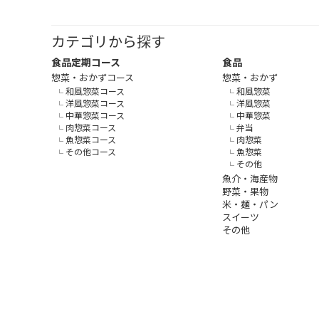
カテゴリから探す
食品定期コース
食品
惣菜・おかずコース
惣菜・おかず
和風惣菜コース
和風惣菜
洋風惣菜コース
洋風惣菜
中華惣菜コース
中華惣菜
肉惣菜コース
弁当
魚惣菜コース
肉惣菜
その他コース
魚惣菜
その他
魚介・海産物
野菜・果物
米・麺・パン
スイーツ
その他