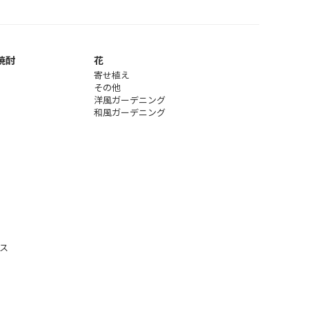
焼酎
花
寄せ植え
その他
洋風ガーデニング
和風ガーデニング
ス