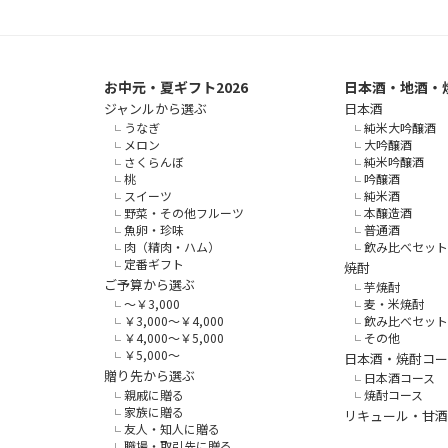
お中元・夏ギフト2026
日本酒・地酒・
ジャンルから選ぶ
日本酒
うなぎ
純米大吟醸酒
メロン
大吟醸酒
さくらんぼ
純米吟醸酒
桃
吟醸酒
スイーツ
純米酒
野菜・その他フルーツ
本醸造酒
魚卵・珍味
普通酒
肉（精肉・ハム）
飲み比べセット
定番ギフト
焼酎
ご予算から選ぶ
芋焼酎
～￥3,000
麦・米焼酎
￥3,000～￥4,000
飲み比べセット
￥4,000～￥5,000
その他
￥5,000～
日本酒・焼酎コー
贈り先から選ぶ
日本酒コース
親戚に贈る
焼酎コース
家族に贈る
リキュール・甘酒
友人・知人に贈る
職場・取引先に贈る