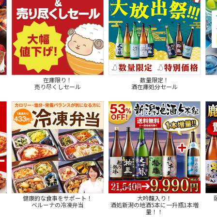
在庫限り！
数量限定！
売り尽くしセール
酒在庫処分セール
健康的な食事をサポート！
大吟醸入り！
ベルーナの冷凍弁当
酒処新潟の地酒5本に一升瓶1本増
量！！