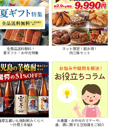
全商品送料無料！
ネット限定！超お得！
夏ギフト・お中元特集
肉三昧セット
薩摩五蔵いも焼酎飲みくらべ
お歳暮・お中元のマナーや、
一升瓶５本組Ⅱ
食、酒に関する豆知識をご紹介