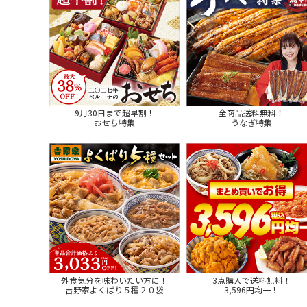
9月30日まで超早割！
全商品送料無料！
おせち特集
うなぎ特集
外食気分を味わいたい方に！
3点購入で送料無料！
吉野家よくばり５種２０袋
3,596円均一！