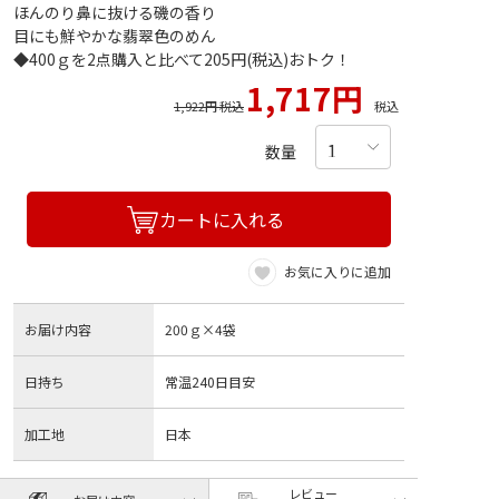
ほんのり鼻に抜ける磯の香り
目にも鮮やかな翡翠色のめん
◆400ｇを2点購入と比べて205円(税込)おトク！
1,717円
1,922円 税込
税込
数量
カートに入れる
お気に入りに追加
お届け内容
200ｇ×4袋
日持ち
常温240日目安
加工地
日本
レビュー