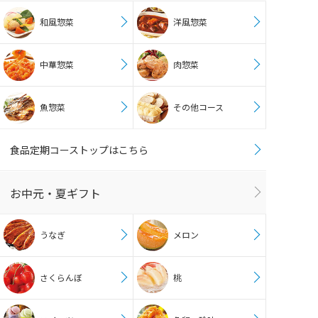
和風惣菜
洋風惣菜
中華惣菜
肉惣菜
魚惣菜
その他コース
食品定期コーストップはこちら
お中元・夏ギフト
うなぎ
メロン
さくらんぼ
桃