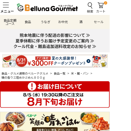
0
検索
カート
食品定期
食品
うなぎ
お中元
酒
セール
コース
熊本地震に伴う配送の影響について ≫
夏季休暇に伴うお届け予定変更のご案内 ≫
クール代金・離島追加送料改定のお知らせ ≫
食品・グルメ通販のベルーナグルメ
>
食品一覧
>
米・麺・パン
>
磯の香り三陸めかぶめん８００ｇ