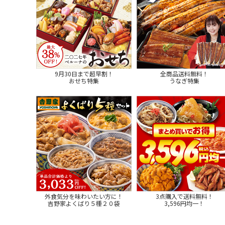
9月30日まで超早割！
全商品送料無料！
おせち特集
うなぎ特集
外食気分を味わいたい方に！
3点購入で送料無料！
吉野家よくばり５種２０袋
3,596円均一！