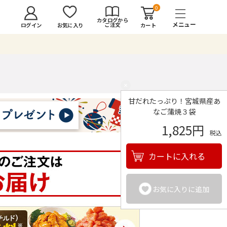
0
カタログから
ご注文
ログイン
カート
お気に入り
×
甘だれたっぷり！宮城県産あ
なご蒲焼３袋
1,825円
税込
カートに入れる
お気に入りに追加