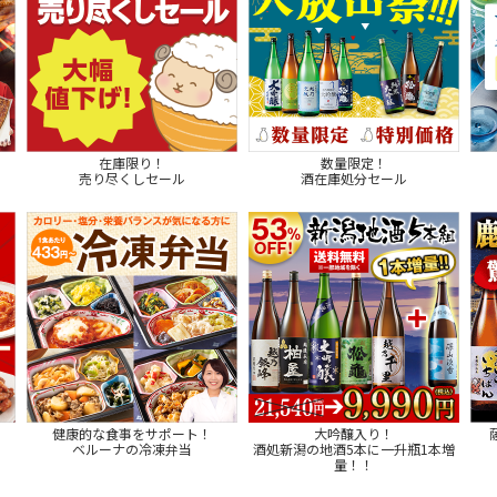
在庫限り！
数量限定！
売り尽くしセール
酒在庫処分セール
健康的な食事をサポート！
大吟醸入り！
ベルーナの冷凍弁当
酒処新潟の地酒5本に一升瓶1本増
量！！