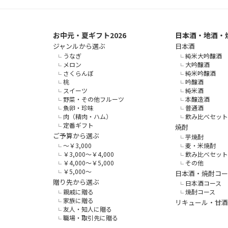
お中元・夏ギフト2026
日本酒・地酒・
ジャンルから選ぶ
日本酒
うなぎ
純米大吟醸酒
メロン
大吟醸酒
さくらんぼ
純米吟醸酒
桃
吟醸酒
スイーツ
純米酒
野菜・その他フルーツ
本醸造酒
魚卵・珍味
普通酒
肉（精肉・ハム）
飲み比べセット
定番ギフト
焼酎
ご予算から選ぶ
芋焼酎
～￥3,000
麦・米焼酎
￥3,000～￥4,000
飲み比べセット
￥4,000～￥5,000
その他
￥5,000～
日本酒・焼酎コー
贈り先から選ぶ
日本酒コース
親戚に贈る
焼酎コース
家族に贈る
リキュール・甘酒
友人・知人に贈る
職場・取引先に贈る