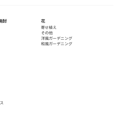
焼酎
花
寄せ植え
その他
洋風ガーデニング
和風ガーデニング
ス