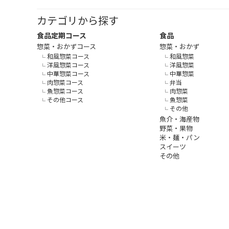
カテゴリから探す
食品定期コース
食品
惣菜・おかずコース
惣菜・おかず
和風惣菜コース
和風惣菜
洋風惣菜コース
洋風惣菜
中華惣菜コース
中華惣菜
肉惣菜コース
弁当
魚惣菜コース
肉惣菜
その他コース
魚惣菜
その他
魚介・海産物
野菜・果物
米・麺・パン
スイーツ
その他