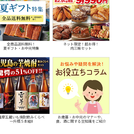
全商品送料無料！
ネット限定！超お得！
夏ギフト・お中元特集
肉三昧セット
薩摩五蔵いも焼酎飲みくらべ
お歳暮・お中元のマナーや、
一升瓶５本組Ⅱ
食、酒に関する豆知識をご紹介