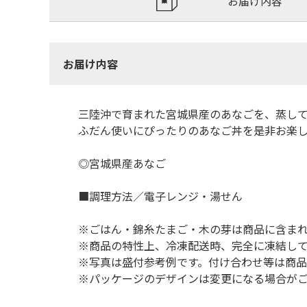
お届け内容
お届け内容
三陸沖で育まれた宮城県産のあなごを、蒸して
ふだん使いにぴったりのあなご丼を是非お楽
◎宮城県産あなご
■調理方法／電子レンジ・湯せん
※ごはん・錦糸たまご・木の芽は商品に含ま
※商品の特性上、冷凍配送時、完全に凍結し
※写真は盛付参考例です。付け合わせ等は商
※パッケージのデザインは変更になる場合が