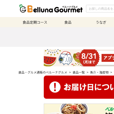
食品定期
コース
食品
うなぎ
食品・グルメ通販のベルーナグルメ
>
食品一覧
>
魚介・海産物
>