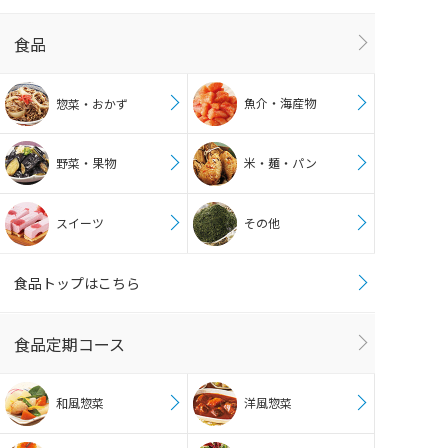
食品
魚介・海産物
惣菜・おかず
野菜・果物
米・麺・パン
スイーツ
その他
食品トップはこちら
食品定期コース
和風惣菜
洋風惣菜