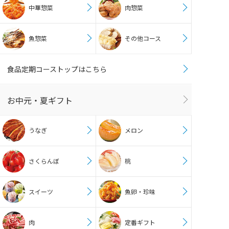
中華惣菜
肉惣菜
魚惣菜
その他コース
食品定期コーストップはこちら
お中元・夏ギフト
うなぎ
メロン
さくらんぼ
桃
スイーツ
魚卵・珍味
肉
定番ギフト