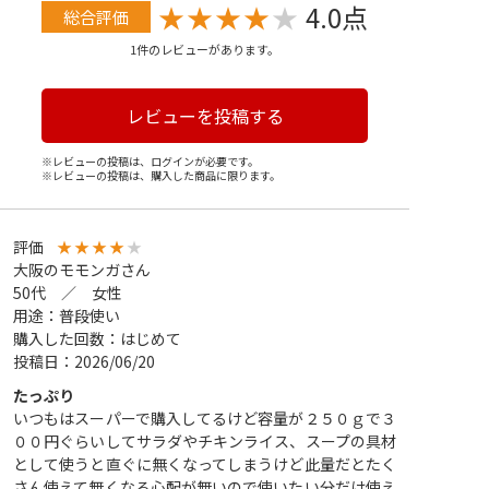
★
★
★
★
★
4.0点
総合評価
1件のレビューがあります。
レビューを投稿する
※レビューの投稿は、ログインが必要です。
※レビューの投稿は、購入した商品に限ります。
評価
★
★
★
★
★
大阪のモモンガさん
50代 ／ 女性
用途：普段使い
購入した回数：はじめて
投稿日：2026/06/20
たっぷり
いつもはスーパーで購入してるけど容量が２５０ｇで３
００円ぐらいしてサラダやチキンライス、スープの具材
として使うと直ぐに無くなってしまうけど此量だとたく
さん使えて無くなる心配が無いので使いたい分だけ使え