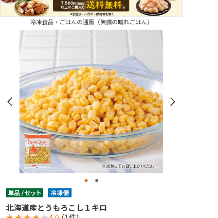
冷凍食品・ごはんの通販（笑顔の晴れごはん）
北海道産とうもろこし１キロ
★
★
★
★
★
4.0
(1件)