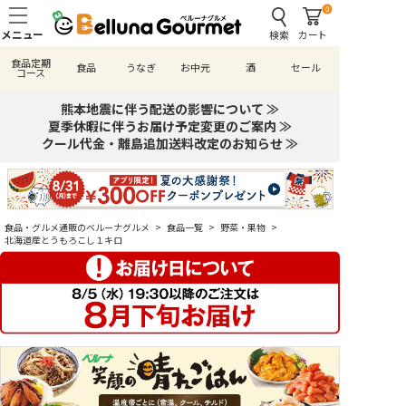
0
検索
カート
食品定期
食品
うなぎ
お中元
酒
セール
コース
熊本地震に伴う配送の影響について ≫
夏季休暇に伴うお届け予定変更のご案内 ≫
クール代金・離島追加送料改定のお知らせ ≫
食品・グルメ通販のベルーナグルメ
>
食品一覧
>
野菜・果物
>
北海道産とうもろこし１キロ