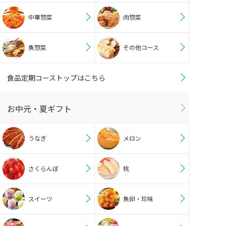
中華惣菜
肉惣菜
魚惣菜
その他コース
食品定期コーストップはこちら
お中元・夏ギフト
うなぎ
メロン
さくらんぼ
桃
スイーツ
魚卵・珍味