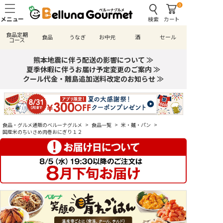
0
検索
カート
食品定期
食品
うなぎ
お中元
酒
セール
コース
熊本地震に伴う配送の影響について ≫
夏季休暇に伴うお届け予定変更のご案内 ≫
クール代金・離島追加送料改定のお知らせ ≫
食品・グルメ通販のベルーナグルメ
>
食品一覧
>
米・麺・パン
>
国産米のちいさめ肉巻おにぎり１２