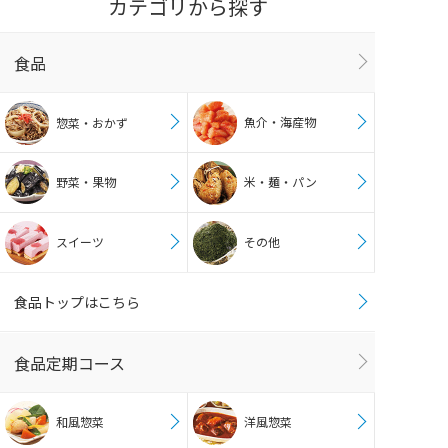
カテゴリから探す
食品
魚介・海産物
惣菜・おかず
野菜・果物
米・麺・パン
スイーツ
その他
食品トップはこちら
食品定期コース
和風惣菜
洋風惣菜