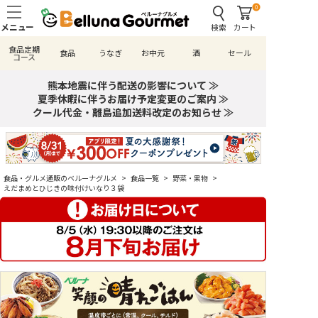
0
検索
カート
食品定期
食品
うなぎ
お中元
酒
セール
コース
熊本地震に伴う配送の影響について ≫
夏季休暇に伴うお届け予定変更のご案内 ≫
クール代金・離島追加送料改定のお知らせ ≫
食品・グルメ通販のベルーナグルメ
>
食品一覧
>
野菜・果物
>
えだまめとひじきの味付けいなり３袋