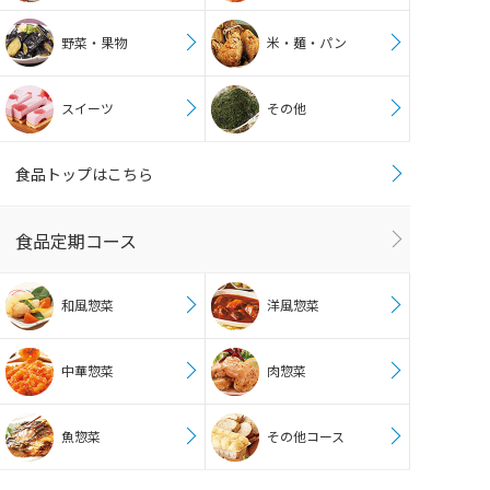
野菜・果物
米・麺・パン
スイーツ
その他
食品トップはこちら
食品定期コース
和風惣菜
洋風惣菜
中華惣菜
肉惣菜
魚惣菜
その他コース