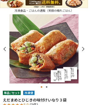
冷凍食品・ごはんの通販（笑顔の晴れごはん）
えだまめとひじきの味付けいなり３袋
★
★
★
★
★
5.0
(3件)