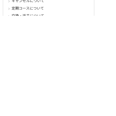
キャンセルについて
定期コースについて
交換・返品について
ご返送・交換に関するご注意とお願い
お客様情報について
会員登録について
ログインについて
パスワードをお忘れの方へ
会員登録内容変更について
その他
メールマガジンについて
Cookieについて