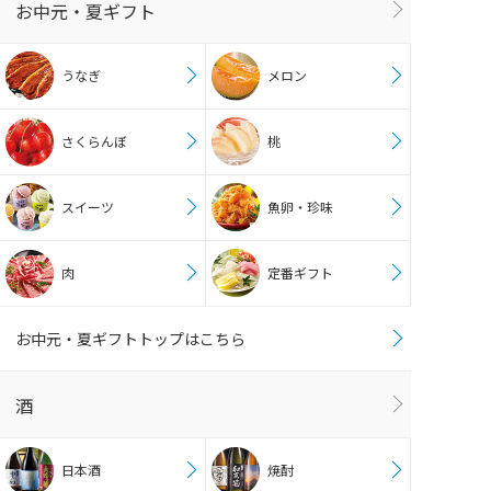
お中元・夏ギフト
うなぎ
メロン
さくらんぼ
桃
スイーツ
魚卵・珍味
肉
定番ギフト
お中元・夏ギフトトップはこちら
酒
日本酒
焼酎