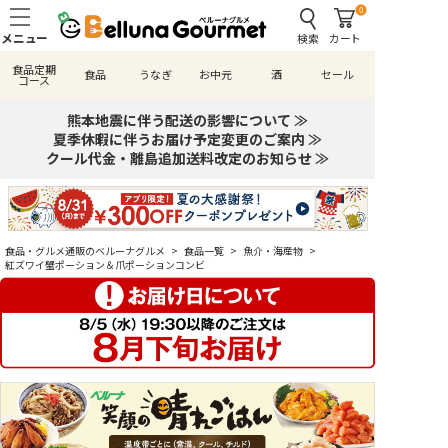
0
検索
カート
食品定期
食品
うなぎ
お中元
酒
セール
コース
熊本地震に伴う配送の影響について ≫
夏季休暇に伴うお届け予定変更のご案内 ≫
クール代金・離島追加送料改定のお知らせ ≫
食品・グルメ通販のベルーナグルメ
>
食品一覧
>
魚介・海産物
>
紅ズワイ蟹ポーション＆爪ポーションコンビ