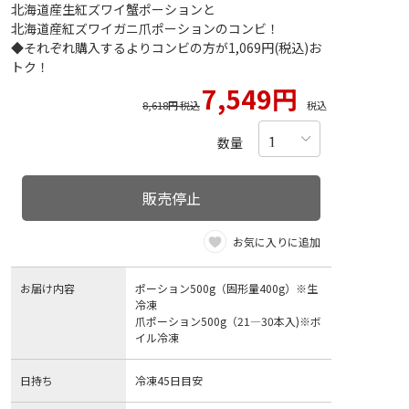
北海道産生紅ズワイ蟹ポーションと
北海道産紅ズワイガニ爪ポーションのコンビ！
◆それぞれ購入するよりコンビの方が1,069円(税込)お
トク！
7,549円
8,618円 税込
税込
数量
販売停止
お気に入りに追加
お届け内容
ポーション500g（固形量400g）※生
冷凍
爪ポーション500g（21―30本入)※ボ
イル冷凍
日持ち
冷凍45日目安