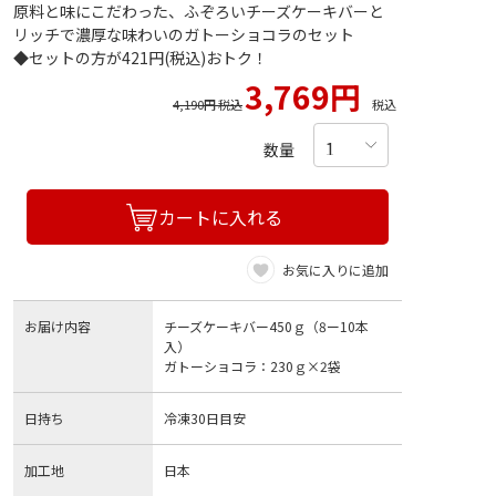
原料と味にこだわった、ふぞろいチーズケーキバーと
リッチで濃厚な味わいのガトーショコラのセット
◆セットの方が421円(税込)おトク！
3,769円
4,190円 税込
税込
数量
カートに入れる
お気に入りに追加
お届け内容
チーズケーキバー450ｇ（8ー10本
入）
ガトーショコラ：230ｇ×2袋
日持ち
冷凍30日目安
加工地
日本