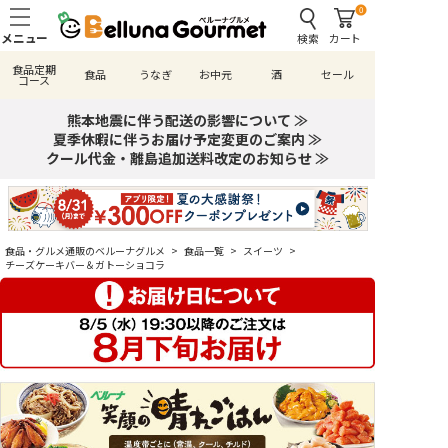
0
検索
カート
食品定期
食品
うなぎ
お中元
酒
セール
コース
熊本地震に伴う配送の影響について ≫
夏季休暇に伴うお届け予定変更のご案内 ≫
クール代金・離島追加送料改定のお知らせ ≫
食品・グルメ通販のベルーナグルメ
>
食品一覧
>
スイーツ
>
チーズケーキバー＆ガトーショコラ