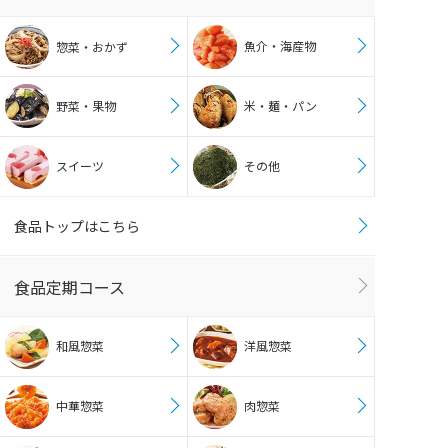
魚介・海産物
惣菜・おかず
野菜・果物
米・麺・パン
スイーツ
その他
食品トップはこちら
食品定期コース
和風惣菜
洋風惣菜
中華惣菜
肉惣菜