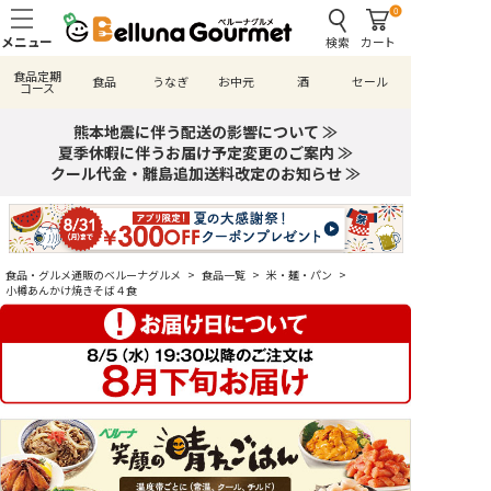
0
検索
カート
食品定期
食品
うなぎ
お中元
酒
セール
コース
熊本地震に伴う配送の影響について ≫
夏季休暇に伴うお届け予定変更のご案内 ≫
クール代金・離島追加送料改定のお知らせ ≫
食品・グルメ通販のベルーナグルメ
>
食品一覧
>
米・麺・パン
>
小樽あんかけ焼きそば４食