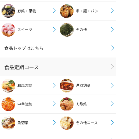
野菜・果物
米・麺・パン
スイーツ
その他
食品トップはこちら
食品定期コース
和風惣菜
洋風惣菜
中華惣菜
肉惣菜
魚惣菜
その他コース