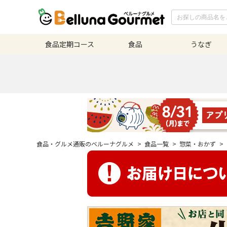
食品定期
コース
食品
うなぎ
食品・グルメ通販のベルーナグルメ
>
食品一覧
>
惣菜・おかず
>