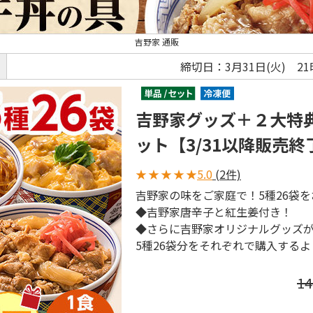
吉野家 通販
締切日：3月31日(火) 2
吉野家グッズ＋２大特
ット【3/31以降販売
★
★
★
★
★
5.0
(2件)
吉野家の味をご家庭で！5種26袋
◆吉野家唐辛子と紅生姜付き！
◆さらに吉野家オリジナルグッズ
5種26袋分をそれぞれで購入するよ
1