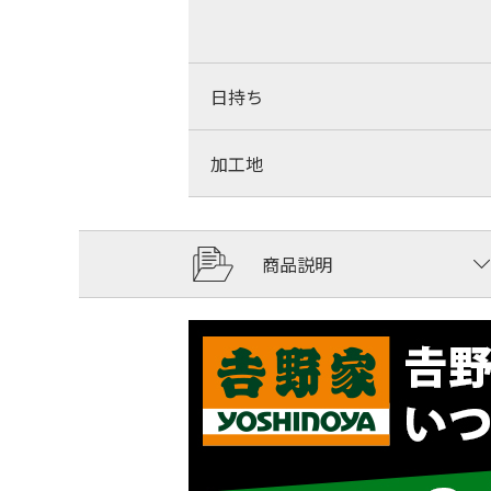
日持ち
加工地
商品説明