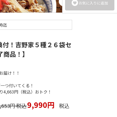
お気に入りに追加
1時迄
典付！吉野家５種２６袋セ
終了商品！】
をお届け！！
が一つ付いてくる！
り4,663円（税込）おトク！
9,990円
4,653円 税込
税込