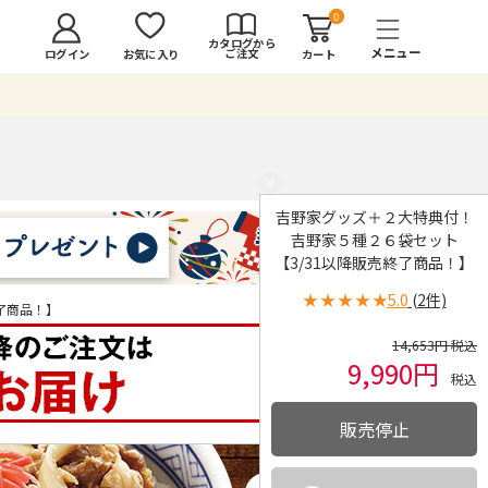
0
カタログから
ご注文
ログイン
カート
お気に入り
×
吉野家グッズ＋２大特典付！
吉野家５種２６袋セット
【3/31以降販売終了商品！】
★
★
★
★
★
5.0
(2件)
了商品！】
14,653円 税込
9,990円
税込
販売停止