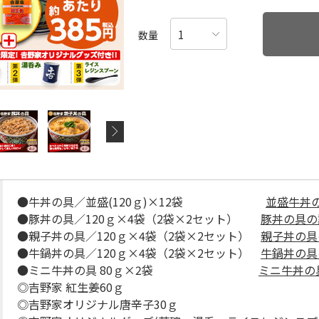
数量
●牛丼の具／並盛(120ｇ)×12袋
並盛牛丼
●豚丼の具／120ｇ×4袋（2袋×2セット）
豚丼の具の
●親子丼の具／120ｇ×4袋（2袋×2セット）
親子丼の具
●牛鍋丼の具／120ｇ×4袋（2袋×2セット）
牛鍋丼の具
●ミニ牛丼の具 80ｇ×2袋
ミニ牛丼の
◎吉野家 紅生姜60ｇ
◎吉野家オリジナル唐辛子30ｇ