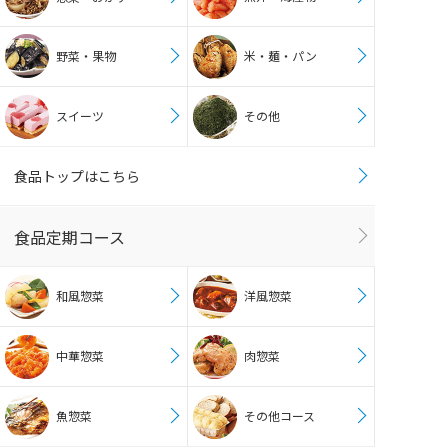
野菜・果物
米・麺・パン
スイーツ
その他
食品トップはこちら
食品定期コース
和風惣菜
洋風惣菜
中華惣菜
肉惣菜
魚惣菜
その他コース