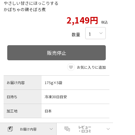
やさしい甘さにほっこりする
かぼちゃの鶏そぼろ煮
2,149円
税込
数量
販売停止
お気に入りに追加
お届け内容
175g×5袋
日持ち
冷凍30日目安
加工地
日本
レビュー
お届け内容
・口コミ