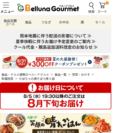
0
検索
カート
食品定期
食品
うなぎ
お中元
酒
セール
コース
熊本地震に伴う配送の影響について ≫
夏季休暇に伴うお届け予定変更のご案内 ≫
クール代金・離島追加送料改定のお知らせ ≫
食品・グルメ通販のベルーナグルメ
>
食品一覧
>
惣菜・おかず
>
和風惣菜
>
かぼちゃの鶏そぼろ煮５袋