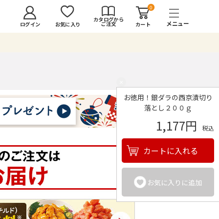
0
カタログから
ご注文
ログイン
カート
お気に入り
×
お徳用！銀ダラの西京漬切り
落とし２００ｇ
1,177円
税込
カートに入れる
お気に入りに追加