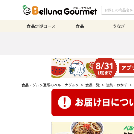
食品定期
コース
食品
うなぎ
食品・グルメ通販のベルーナグルメ
>
食品一覧
>
惣菜・おかず
>