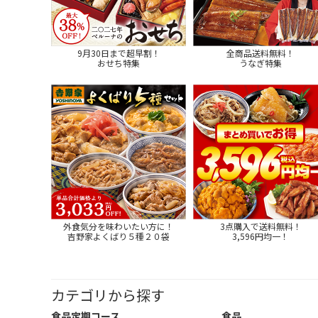
9月30日まで超早割！
全商品送料無料！
おせち特集
うなぎ特集
外食気分を味わいたい方に！
3点購入で送料無料！
吉野家よくばり５種２０袋
3,596円均一！
カテゴリから探す
食品定期コース
食品