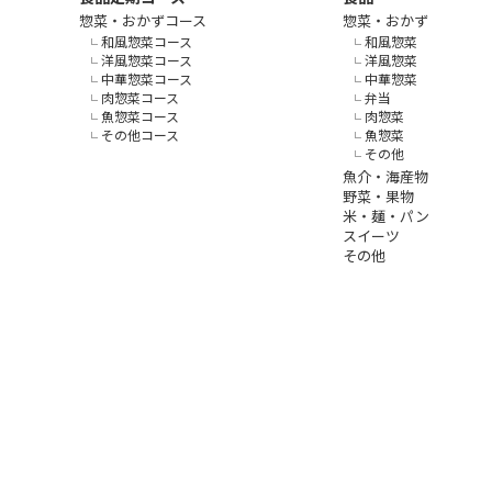
惣菜・おかずコース
惣菜・おかず
和風惣菜コース
和風惣菜
洋風惣菜コース
洋風惣菜
中華惣菜コース
中華惣菜
肉惣菜コース
弁当
魚惣菜コース
肉惣菜
その他コース
魚惣菜
その他
魚介・海産物
野菜・果物
米・麺・パン
スイーツ
その他