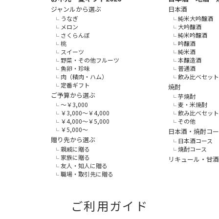
ジャンルから選ぶ
日本酒
うなぎ
純米大吟醸酒
メロン
大吟醸酒
さくらんぼ
純米吟醸酒
桃
吟醸酒
スイーツ
純米酒
野菜・その他フルーツ
本醸造酒
魚卵・珍味
普通酒
肉（精肉・ハム）
飲み比べセット
定番ギフト
焼酎
ご予算から選ぶ
芋焼酎
～￥3,000
麦・米焼酎
￥3,000～￥4,000
飲み比べセット
￥4,000～￥5,000
その他
￥5,000～
日本酒・焼酎コー
贈り先から選ぶ
日本酒コース
親戚に贈る
焼酎コース
家族に贈る
リキュール・甘酒
友人・知人に贈る
職場・取引先に贈る
ご利用ガイド