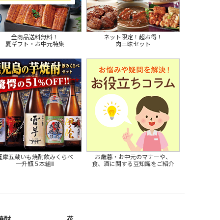
全商品送料無料！
ネット限定！超お得！
夏ギフト・お中元特集
肉三昧セット
薩摩五蔵いも焼酎飲みくらべ
お歳暮・お中元のマナーや、
一升瓶５本組Ⅱ
食、酒に関する豆知識をご紹介
焼酎
花