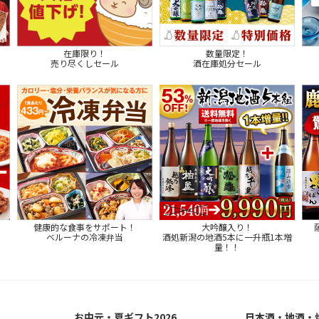
在庫限り！
数量限定！
売り尽くしセール
酒在庫処分セール
健康的な食事をサポート！
大吟醸入り！
ベルーナの冷凍弁当
酒処新潟の地酒5本に一升瓶1本増
量！！
お中元・夏ギフト2026
日本酒・地酒・