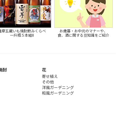
薩摩五蔵いも焼酎飲みくらべ
お歳暮・お中元のマナーや、
一升瓶５本組Ⅱ
食、酒に関する豆知識をご紹介
焼酎
花
寄せ植え
その他
洋風ガーデニング
和風ガーデニング