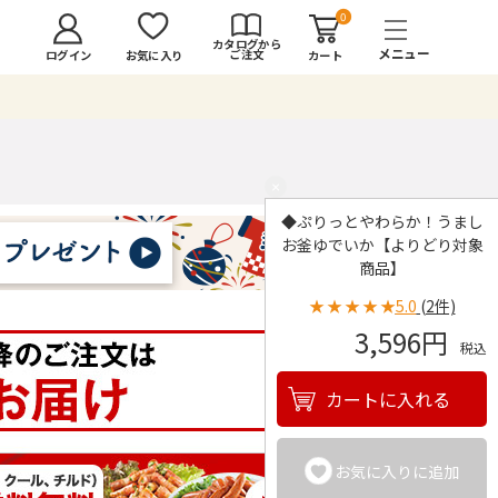
0
カタログから
ご注文
ログイン
カート
お気に入り
×
◆ぷりっとやわらか！うまし
お釜ゆでいか【よりどり対象
商品】
★
★
★
★
★
5.0
(2件)
3,596円
税込
カートに入れる
お気に入りに追加