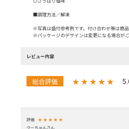
◎さっぱり塩味
■調理方法／解凍
※写真は盛付参考例です。付け合わせ等は商
※パッケージのデザインは変更になる場合が
レビュー内容
5
★
★
★
★
★
総合評価
評価
★
★
★
★
★
クーちゃんさん