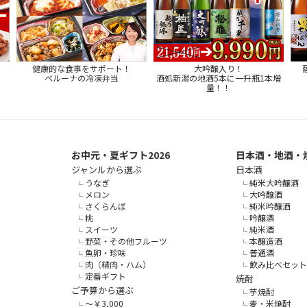
健康的な食事をサポート！
大吟醸入り！
ベルーナの冷凍弁当
酒処新潟の地酒5本に一升瓶1本増
量！！
お中元・夏ギフト2026
日本酒・地酒・
ジャンルから選ぶ
日本酒
うなぎ
純米大吟醸酒
メロン
大吟醸酒
さくらんぼ
純米吟醸酒
桃
吟醸酒
スイーツ
純米酒
野菜・その他フルーツ
本醸造酒
魚卵・珍味
普通酒
肉（精肉・ハム）
飲み比べセット
定番ギフト
焼酎
ご予算から選ぶ
芋焼酎
～￥3,000
麦・米焼酎