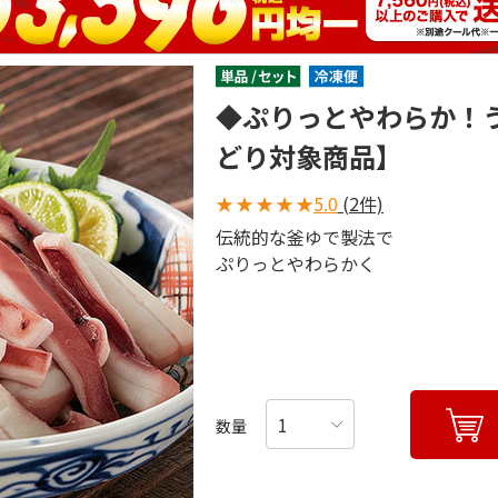
◆ぷりっとやわらか！
どり対象商品】
★
★
★
★
★
5.0
(2件)
伝統的な釜ゆで製法で
ぷりっとやわらかく
数量