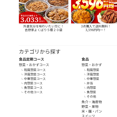
外食気分を味わいたい方に！
3点購入で送料無料！
吉野家よくばり５種２０袋
3,596円均一！
カテゴリから探す
食品定期コース
食品
惣菜・おかずコース
惣菜・おかず
和風惣菜コース
和風惣菜
洋風惣菜コース
洋風惣菜
中華惣菜コース
中華惣菜
肉惣菜コース
弁当
魚惣菜コース
肉惣菜
その他コース
魚惣菜
その他
魚介・海産物
野菜・果物
米・麺・パン
スイーツ