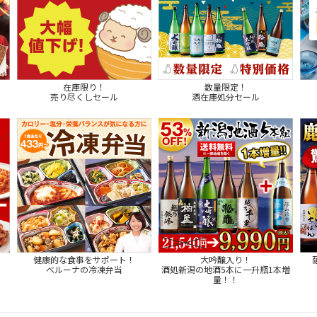
在庫限り！
数量限定！
売り尽くしセール
酒在庫処分セール
健康的な食事をサポート！
大吟醸入り！
ベルーナの冷凍弁当
酒処新潟の地酒5本に一升瓶1本増
量！！