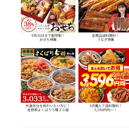
9月30日まで超早割！
全商品送料無料！
おせち特集
うなぎ特集
外食気分を味わいたい方に！
3点購入で送料無料！
吉野家よくばり５種２０袋
3,596円均一！