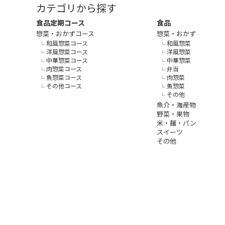
カテゴリから探す
食品定期コース
食品
惣菜・おかずコース
惣菜・おかず
和風惣菜コース
和風惣菜
洋風惣菜コース
洋風惣菜
中華惣菜コース
中華惣菜
肉惣菜コース
弁当
魚惣菜コース
肉惣菜
その他コース
魚惣菜
その他
魚介・海産物
野菜・果物
米・麺・パン
スイーツ
その他