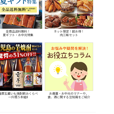
全商品送料無料！
ネット限定！超お得！
夏ギフト・お中元特集
肉三昧セット
薩摩五蔵いも焼酎飲みくらべ
お歳暮・お中元のマナーや、
一升瓶５本組Ⅱ
食、酒に関する豆知識をご紹介