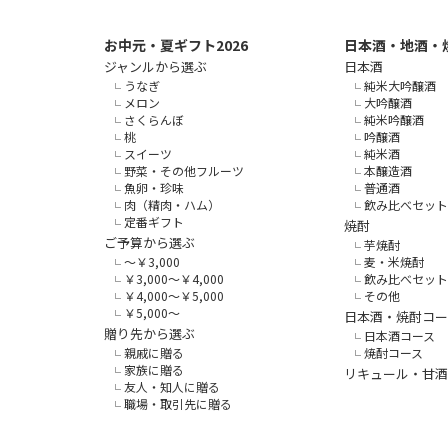
お中元・夏ギフト2026
日本酒・地酒・
ジャンルから選ぶ
日本酒
うなぎ
純米大吟醸酒
メロン
大吟醸酒
さくらんぼ
純米吟醸酒
桃
吟醸酒
スイーツ
純米酒
野菜・その他フルーツ
本醸造酒
魚卵・珍味
普通酒
肉（精肉・ハム）
飲み比べセット
定番ギフト
焼酎
ご予算から選ぶ
芋焼酎
～￥3,000
麦・米焼酎
￥3,000～￥4,000
飲み比べセット
￥4,000～￥5,000
その他
￥5,000～
日本酒・焼酎コー
贈り先から選ぶ
日本酒コース
親戚に贈る
焼酎コース
家族に贈る
リキュール・甘酒
友人・知人に贈る
職場・取引先に贈る