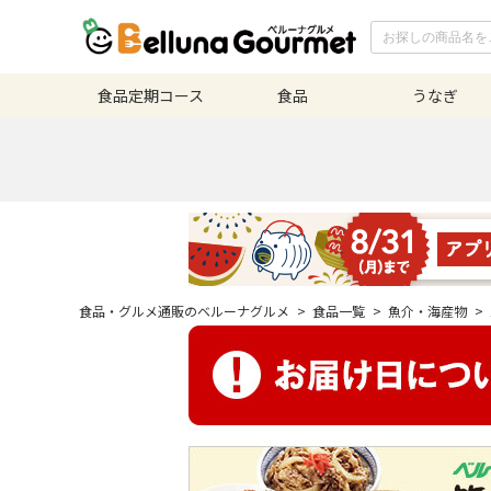
食品定期
コース
食品
うなぎ
食品・グルメ通販のベルーナグルメ
>
食品一覧
>
魚介・海産物
>