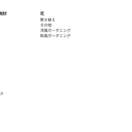
焼酎
花
寄せ植え
その他
洋風ガーデニング
和風ガーデニング
ス