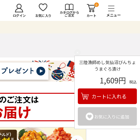
0
カタログから
ご注文
ログイン
カート
お気に入り
×
三陸漁師めし気仙沼びんちょ
うまぐろ漬け
1,609円
税込
カートに入れる
お気に入りに追加