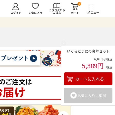
0
カタログから
ご注文
ログイン
カート
お気に入り
×
いくらとうにの豪華セット
6,026円 税込
5,389円
税込
カートに入れる
お気に入りに追加