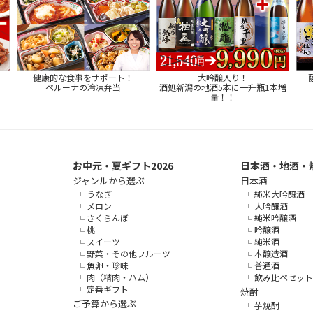
健康的な食事をサポート！
大吟醸入り！
ベルーナの冷凍弁当
酒処新潟の地酒5本に一升瓶1本増
量！！
お中元・夏ギフト2026
日本酒・地酒・
ジャンルから選ぶ
日本酒
うなぎ
純米大吟醸酒
メロン
大吟醸酒
さくらんぼ
純米吟醸酒
桃
吟醸酒
スイーツ
純米酒
野菜・その他フルーツ
本醸造酒
魚卵・珍味
普通酒
肉（精肉・ハム）
飲み比べセット
定番ギフト
焼酎
ご予算から選ぶ
芋焼酎