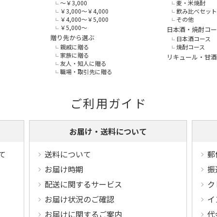
～￥3,000
麦・米焼酎
￥3,000～￥4,000
飲み比べセット
￥4,000～￥5,000
その他
￥5,000～
日本酒・焼酎コー
贈り先から選ぶ
日本酒コース
親戚に贈る
焼酎コース
家族に贈る
リキュール・甘酒
友人・知人に贈る
職場・取引先に贈る
ご利用ガイド
お届け・送料について
て
送料について
郵
お届け時期
振
配送に関するサービス
ク
お届け状況のご確認
イ
お届けに関するご案内
代