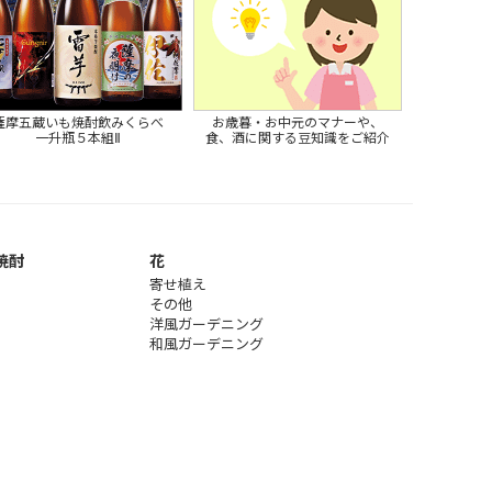
薩摩五蔵いも焼酎飲みくらべ
お歳暮・お中元のマナーや、
一升瓶５本組Ⅱ
食、酒に関する豆知識をご紹介
焼酎
花
寄せ植え
その他
洋風ガーデニング
和風ガーデニング