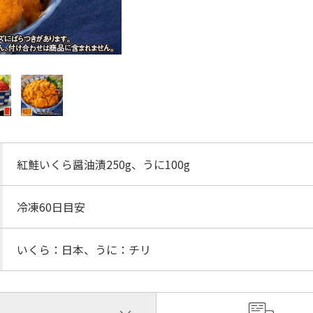
紅鮭いくら醤油漬250g、うに100g
冷凍60日目安
いくら：日本、うに：チリ