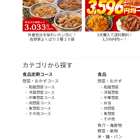
外食気分を味わいたい方に！
3点購入で送料無料！
吉野家よくばり５種２０袋
3,596円均一！
カテゴリから探す
食品定期コース
食品
惣菜・おかずコース
惣菜・おかず
和風惣菜コース
和風惣菜
洋風惣菜コース
洋風惣菜
中華惣菜コース
中華惣菜
肉惣菜コース
弁当
魚惣菜コース
肉惣菜
その他コース
魚惣菜
その他
魚介・海産物
野菜・果物
米・麺・パン