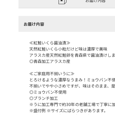
お届け内容
お届け内容
≪紅鮭いくら醤油漬≫
天然紅鮭いくら小粒だけど味は濃厚で美味
アラスカ産天然紅鮭卵を青森県で醤油漬けし
◎青森加工アラスカ産
≪ご家庭用不揃いうに≫
とろけるような濃厚なうまみ！ミョウバン不
不揃いでやや小さめですが、味はそのまま、
◎ミョウバン不使用
◎ブランチ加工
※うに加工専門で約30年の老舗工場で丁寧に
※盛付例 ※サイズにばらつきがあります。