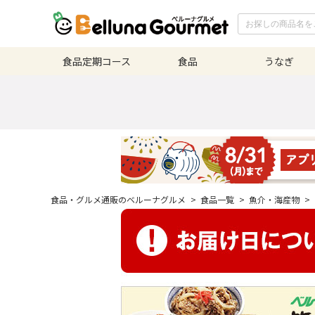
食品定期
コース
食品
うなぎ
食品・グルメ通販のベルーナグルメ
>
食品一覧
>
魚介・海産物
>