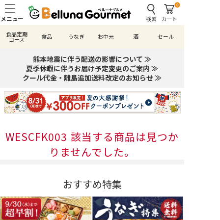
0
検索
カート
食品定期
食品
うなぎ
お中元
酒
セール
コース
熊本地震に伴う配送の影響について ≫
夏季休暇に伴うお届け予定変更のご案内 ≫
クール代金・離島追加送料改定のお知らせ ≫
WESCFK003 該当する商品は見つか
りませんでした。
おすすめ特集