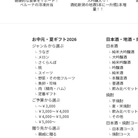
健康的な食事をサポート！
大吟醸入り！
ベルーナの冷凍弁当
酒処新潟の地酒5本に一升瓶1本増
量！！
お中元・夏ギフト2026
日本酒・地酒・
ジャンルから選ぶ
日本酒
うなぎ
純米大吟醸酒
メロン
大吟醸酒
さくらんぼ
純米吟醸酒
桃
吟醸酒
スイーツ
純米酒
野菜・その他フルーツ
本醸造酒
魚卵・珍味
普通酒
肉（精肉・ハム）
飲み比べセット
定番ギフト
焼酎
ご予算から選ぶ
芋焼酎
～￥3,000
麦・米焼酎
￥3,000～￥4,000
飲み比べセット
￥4,000～￥5,000
その他
￥5,000～
日本酒・焼酎コー
贈り先から選ぶ
日本酒コース
親戚に贈る
焼酎コース