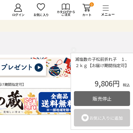
0
カタログから
ご注文
ログイン
カート
お気に入り
×
減塩数の子松前折れ子 １．
２ｋｇ【お届け期間指定可】
9,806円
届け期間指定可】
税込
販売停止
お気に入りに追加