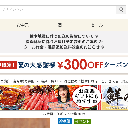
お中元
酒
セール
熊本地震に伴う配送の影響について ≫
夏季休暇に伴うお届け予定変更のご案内 ≫
クール代金・離島追加送料改定のお知らせ ≫
カニ(蟹)・海産物)の通販
>
海産・魚卵
>
減塩数の子松前折れ子 １．２ｋｇ【お
お歳暮・冬ギフト特集2025