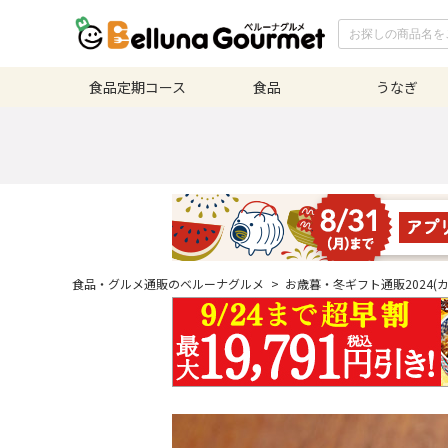
食品定期
コース
食品
うなぎ
食品・グルメ通販のベルーナグルメ
>
お歳暮・冬ギフト通販2024(