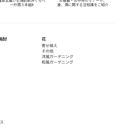
薩摩五蔵いも焼酎飲みくらべ
お歳暮・お中元のマナーや、
一升瓶５本組Ⅱ
食、酒に関する豆知識をご紹介
焼酎
花
寄せ植え
その他
洋風ガーデニング
和風ガーデニング
ス