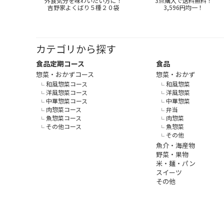
外食気分を味わいたい方に！
3点購入で送料無料！
吉野家よくばり５種２０袋
3,596円均一！
カテゴリから探す
食品定期コース
食品
惣菜・おかずコース
惣菜・おかず
和風惣菜コース
和風惣菜
洋風惣菜コース
洋風惣菜
中華惣菜コース
中華惣菜
肉惣菜コース
弁当
魚惣菜コース
肉惣菜
その他コース
魚惣菜
その他
魚介・海産物
野菜・果物
米・麺・パン
スイーツ
その他