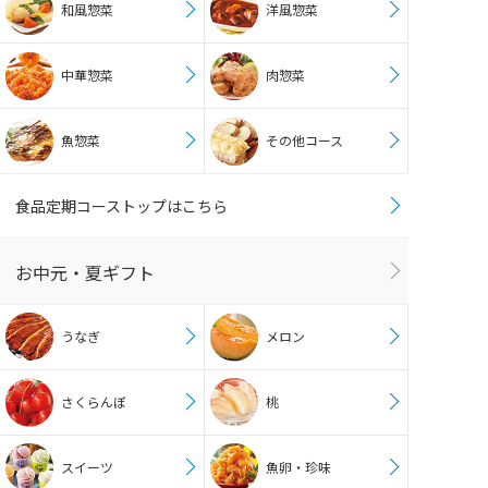
和風惣菜
洋風惣菜
中華惣菜
肉惣菜
魚惣菜
その他コース
食品定期コーストップはこちら
お中元・夏ギフト
うなぎ
メロン
さくらんぼ
桃
スイーツ
魚卵・珍味