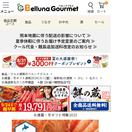
0
検索
カート
食品定期
食品
うなぎ
お中元
酒
セール
コース
熊本地震に伴う配送の影響について ≫
夏季休暇に伴うお届け予定変更のご案内 ≫
クール代金・離島追加送料改定のお知らせ ≫
食品・グルメ通販のベルーナグルメ
>
お歳暮・冬ギフト通販2024(カニ(蟹)・海産物)の通販
>
かに
>
毛ガニ
>
北海道産毛ガニの甲羅盛 ４個【お届け期間指定可】
お歳暮・冬ギフト特集2025