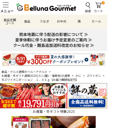
0
検索
カート
食品定期
食品
うなぎ
お中元
酒
セール
コース
熊本地震に伴う配送の影響について ≫
夏季休暇に伴うお届け予定変更のご案内 ≫
クール代金・離島追加送料改定のお知らせ ≫
食品・グルメ通販のベルーナグルメ
>
お歳暮・冬ギフト通販2024(カニ(蟹)・海産物)の通販
>
かに
>
ズワイガニ
>
生ズワイガニポーション １．０ｋｇ【お届け期間指定可】
お歳暮・冬ギフト特集2025