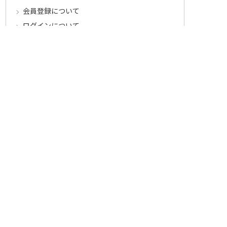
会員登録について
ログインについて
パスワードをお忘れの方へ
会員登録内容変更について
その他
メールマガジンについて
Cookieについて
システムに関するご注意
セキュリティについて
ベルーナ アフィリエイト・プログラム
カテゴリから探す
食品定期コース
食品
うなぎ
お中元
酒
花・鉢植え
セール