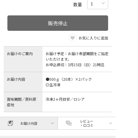
数量
販売停止
お気に入りに追加
お届けのご案内
お届け予定：お届け希望期間をご指定
いただけます。
お申込締切：3月15日（日）21時迄
お届け内容
●500ｇ（20本）×2パック
◎生冷凍
賞味期間／原料原
冷凍2ヶ月目安／ロシア
産地
レビュー
お届け内容
・口コミ