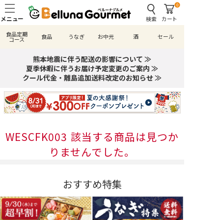
0
検索
カート
食品定期
食品
うなぎ
お中元
酒
セール
コース
熊本地震に伴う配送の影響について ≫
夏季休暇に伴うお届け予定変更のご案内 ≫
クール代金・離島追加送料改定のお知らせ ≫
WESCFK003 該当する商品は見つか
りませんでした。
おすすめ特集