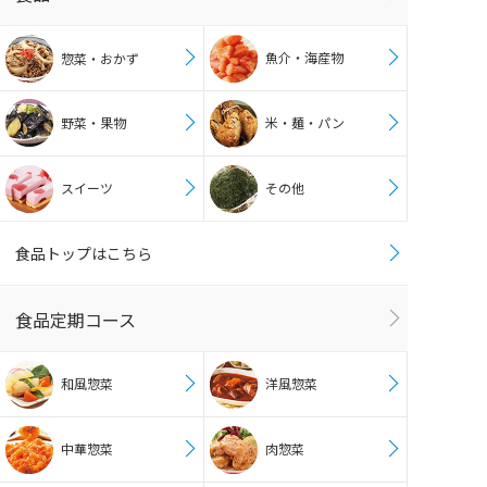
魚介・海産物
惣菜・おかず
野菜・果物
米・麺・パン
スイーツ
その他
食品トップはこちら
食品定期コース
和風惣菜
洋風惣菜
中華惣菜
肉惣菜