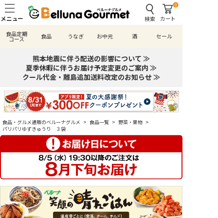
0
検索
カート
食品定期
食品
うなぎ
お中元
酒
セール
コース
熊本地震に伴う配送の影響について ≫
夏季休暇に伴うお届け予定変更のご案内 ≫
クール代金・離島追加送料改定のお知らせ ≫
食品・グルメ通販のベルーナグルメ
>
食品一覧
>
野菜・果物
>
パリパリゆずきゅうり ３袋