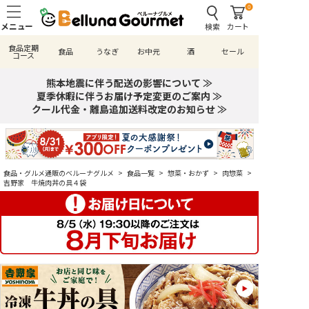
0
検索
カート
食品定期
食品
うなぎ
お中元
酒
セール
コース
熊本地震に伴う配送の影響について ≫
夏季休暇に伴うお届け予定変更のご案内 ≫
クール代金・離島追加送料改定のお知らせ ≫
食品・グルメ通販のベルーナグルメ
>
食品一覧
>
惣菜・おかず
>
肉惣菜
>
吉野家 牛焼肉丼の具４袋