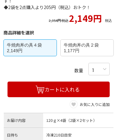
す！
◆2袋を2点購入より205円（税込）おトク！
2,149円
2,354円 税込
税込
商品詳細を選択
牛焼肉丼の具４袋
牛焼肉丼の具２袋
2,149円
1,177円
数量
カートに入れる
お気に入りに追加
お届け内容
120ｇ×4袋（2袋×2セット）
日持ち
冷凍210日目安