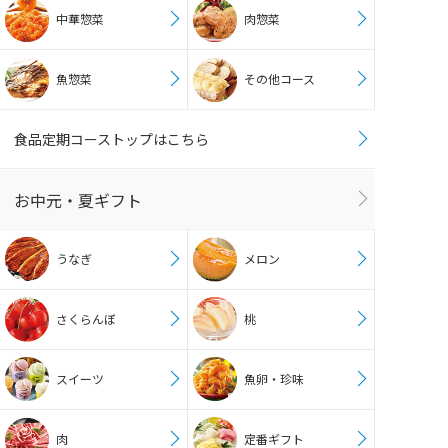
中華惣菜
肉惣菜
魚惣菜
その他コース
食品定期コーストップはこちら
お中元・夏ギフト
うなぎ
メロン
さくらんぼ
桃
スイーツ
魚卵・珍味
肉
定番ギフト