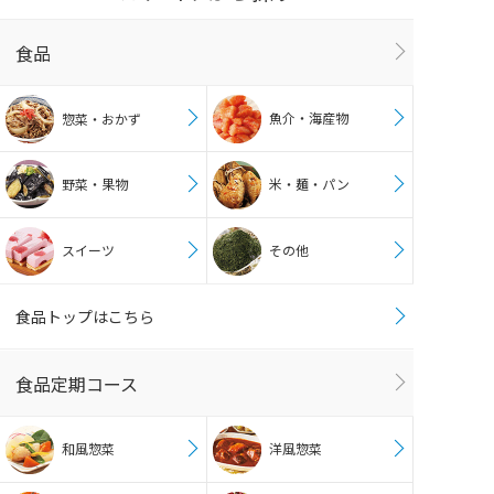
食品
魚介・海産物
惣菜・おかず
野菜・果物
米・麺・パン
スイーツ
その他
食品トップはこちら
食品定期コース
和風惣菜
洋風惣菜