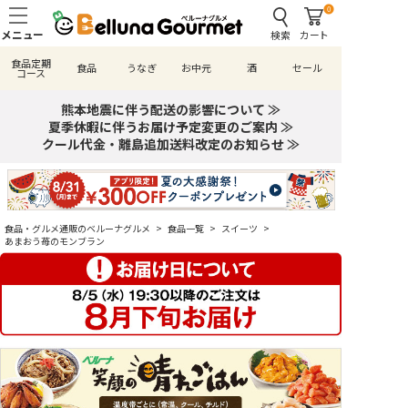
0
検索
カート
食品定期
食品
うなぎ
お中元
酒
セール
コース
熊本地震に伴う配送の影響について ≫
夏季休暇に伴うお届け予定変更のご案内 ≫
クール代金・離島追加送料改定のお知らせ ≫
食品・グルメ通販のベルーナグルメ
>
食品一覧
>
スイーツ
>
あまおう苺のモンブラン