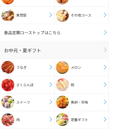
魚惣菜
その他コース
食品定期コーストップはこちら
お中元・夏ギフト
うなぎ
メロン
さくらんぼ
桃
スイーツ
魚卵・珍味
肉
定番ギフト