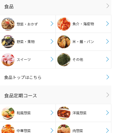
食品
魚介・海産物
惣菜・おかず
野菜・果物
米・麺・パン
スイーツ
その他
食品トップはこちら
食品定期コース
和風惣菜
洋風惣菜
中華惣菜
肉惣菜