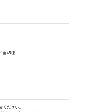
全45種
注文ください。