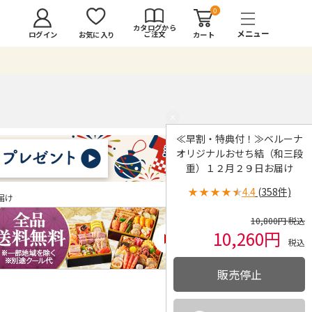
0
カタログから
ご注文
ログイン
カート
お気に入り
×
≪早割・特典付！≫ベルーナ
オリジナルおせち結（和三段
重）１２月２９日お届け
★
★
★
★
★
4.4
(358件)
届け
10,800円 税込
10,260円
税込
販売停止