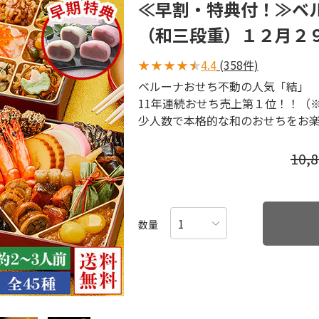
≪早割・特典付！≫ベ
（和三段重）１２月２
★
★
★
★
★
4.4
(358件)
ベルーナおせち不動の人気「結」
11年連続おせち売上第１位！！（※
少人数で本格的な和のおせちをお
10,
数量