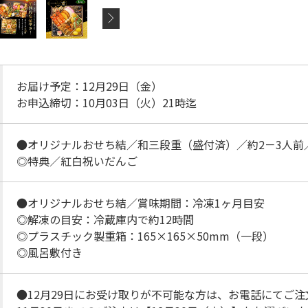
お届け予定：12月29日（金）
お申込締切：10月03日（火）21時迄
●オリジナルおせち結／和三段重（盛付済）／約2－3人前／
◎特典／紅白祝いだんご
●オリジナルおせち結／賞味期間：冷凍1ヶ月目安
◎解凍の目安：冷蔵庫内で約12時間
◎プラスチック製重箱：165×165×50mm（一段）
◎風呂敷付き
●12月29日にお受け取りが不可能な方は、お電話にてご