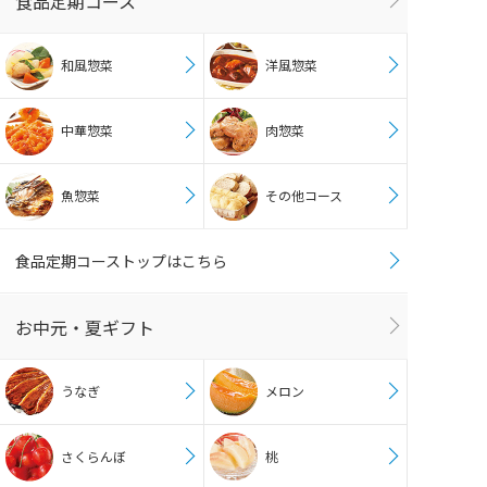
食品定期コース
和風惣菜
洋風惣菜
中華惣菜
肉惣菜
魚惣菜
その他コース
食品定期コーストップはこちら
お中元・夏ギフト
うなぎ
メロン
さくらんぼ
桃