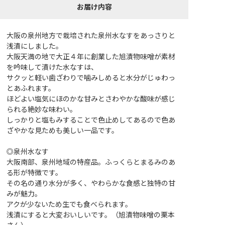
お届け内容
大阪の泉州地方で栽培された泉州水なすをあっさりと
浅漬にしました。
大阪天満の地で大正４年に創業した旭漬物味噌が素材
を吟味して漬けた水なすは、
サクッと軽い歯ざわりで噛みしめると水分がじゅわっ
とあふれます。
ほどよい塩気にほのかな甘みとさわやかな酸味が感じ
られる絶妙な味わい。
しっかりと塩もみすることで色止めしてあるので色あ
ざやかな見ためも美しい一品です。
◎泉州水なす
大阪南部、泉州地域の特産品。ふっくらとまるみのあ
る形が特徴です。
その名の通り水分が多く、やわらかな食感と独特の甘
みが魅力。
アクが少ないため生でも食べられます。
浅漬にすると大変おいしいです。（旭漬物味噌の栗本
さん）