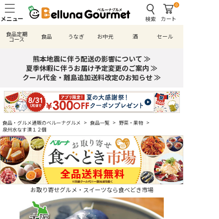
0
検索
カート
食品定期
食品
うなぎ
お中元
酒
セール
コース
熊本地震に伴う配送の影響について ≫
夏季休暇に伴うお届け予定変更のご案内 ≫
クール代金・離島追加送料改定のお知らせ ≫
食品・グルメ通販のベルーナグルメ
>
食品一覧
>
野菜・果物
>
泉州水なす漬１２個
お取り寄せグルメ・スイーツなら食べどき市場