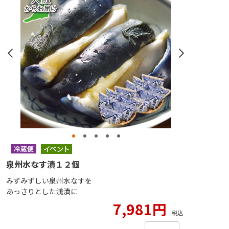
泉州水なす漬１２個
みずみずしい泉州水なすを
あっさりとした浅漬に
7,981円
税込