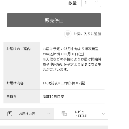
数量
販売停止
お気に入りに追加
お届けのご案内
お届け予定：05月中旬より順次発送
お申込締切：08月31日(土)
※天候などの事情によりお届け開始時
期や申込締切が予定より変更になる場
合がございます。
お届け内容
140g前後×12個(6個×2袋)
日持ち
冷蔵10日目安
レビュー
お届け内容
・口コミ