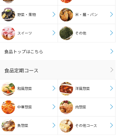
野菜・果物
米・麺・パン
スイーツ
その他
食品トップはこちら
食品定期コース
和風惣菜
洋風惣菜
中華惣菜
肉惣菜
魚惣菜
その他コース