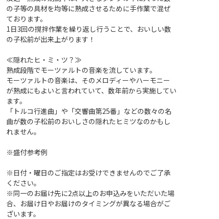
の子等の具材を均等に熟成させるために手作業で混ぜ
ております。
1日3回の撹拌作業を繰り返し行うことで、おいしい数
の子松前が出来上がります！
≪隠れたヒ・ミ・ツ？≫
熟成段階でモーツァルトの音楽を流しています。
モーツァルトの音楽は、そのメロディーやハーモニー
が熟成にもよいと言われていて、数年前から実施してい
ます。
「トルコ行進曲」や「交響曲第25番」などの数々の名
曲が数の子松前のおいしさの隠れたヒミツなのかもし
れません。
※盛付参考例
※日付・曜日のご指定はお受けできませんのでご了承
ください。
※同一のお届け先に2点以上のお申込みをいただいた場
合、お届け日やお届けのタイミングが異なる場合がご
ざいます。