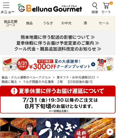
0
検索
カート
食品定期
食品
うなぎ
お中元
酒
セール
コース
熊本地震に伴う配送の影響について ≫
夏季休暇に伴うお届け予定変更のご案内 ≫
クール代金・離島追加送料改定のお知らせ ≫
食品・グルメ通販のベルーナグルメ
>
夏ギフト・お中元通販2023
>
親戚に贈る
>
うなぎ問屋の大五蒲焼 ２尾 【10日前後お届け】