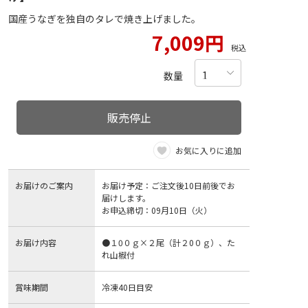
国産うなぎを独自のタレで焼き上げました。
7,009円
税込
数量
販売停止
お気に入りに追加
お届けのご案内
お届け予定：ご注文後10日前後でお
届けします。
お申込締切：09月10日（火）
お届け内容
●１0０ｇ×２尾（計２0０ｇ）、た
れ山椒付
賞味期間
冷凍40日目安