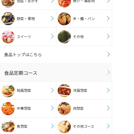
魚介・海産物
惣菜・おかず
野菜・果物
米・麺・パン
スイーツ
その他
食品トップはこちら
食品定期コース
和風惣菜
洋風惣菜
中華惣菜
肉惣菜
魚惣菜
その他コース