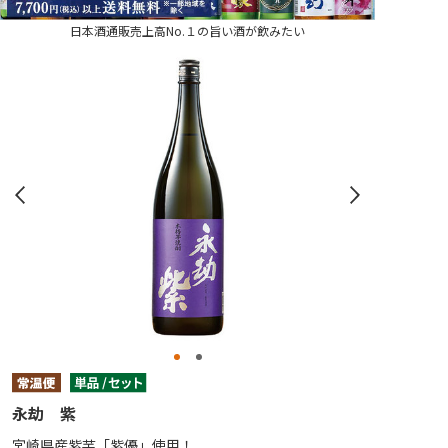
日本酒通販売上高No.１の旨い酒が飲みたい
永劫 紫
宮崎県産紫芋「紫優」使用！