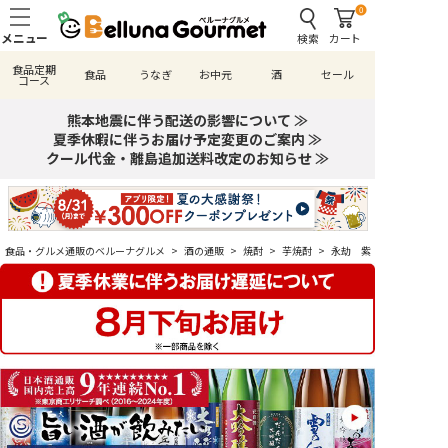
0
検索
カート
食品定期
食品
うなぎ
お中元
酒
セール
コース
熊本地震に伴う配送の影響について ≫
夏季休暇に伴うお届け予定変更のご案内 ≫
クール代金・離島追加送料改定のお知らせ ≫
食品・グルメ通販のベルーナグルメ
>
酒の通販
>
焼酎
>
芋焼酎
>
永劫 紫