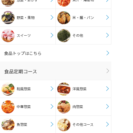
野菜・果物
米・麺・パン
スイーツ
その他
食品トップはこちら
食品定期コース
和風惣菜
洋風惣菜
中華惣菜
肉惣菜
魚惣菜
その他コース