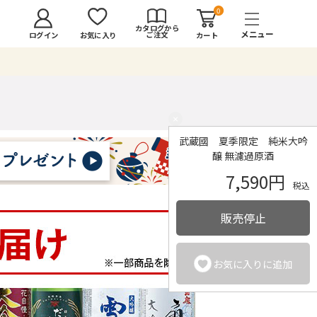
0
カタログから
ご注文
ログイン
カート
お気に入り
×
武蔵國 夏季限定 純米大吟
醸 無濾過原酒
7,590円
税込
販売停止
お気に入りに追加