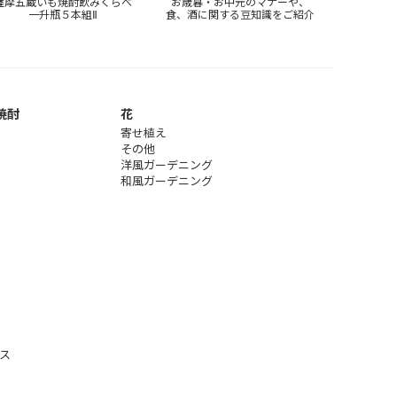
薩摩五蔵いも焼酎飲みくらべ
お歳暮・お中元のマナーや、
一升瓶５本組Ⅱ
食、酒に関する豆知識をご紹介
焼酎
花
寄せ植え
その他
洋風ガーデニング
和風ガーデニング
ス