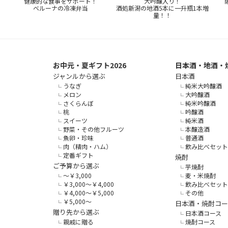
健康的な食事をサポート！
大吟醸入り！
ベルーナの冷凍弁当
酒処新潟の地酒5本に一升瓶1本増
量！！
お中元・夏ギフト2026
日本酒・地酒・
ジャンルから選ぶ
日本酒
うなぎ
純米大吟醸酒
メロン
大吟醸酒
さくらんぼ
純米吟醸酒
桃
吟醸酒
スイーツ
純米酒
野菜・その他フルーツ
本醸造酒
魚卵・珍味
普通酒
肉（精肉・ハム）
飲み比べセット
定番ギフト
焼酎
ご予算から選ぶ
芋焼酎
～￥3,000
麦・米焼酎
￥3,000～￥4,000
飲み比べセット
￥4,000～￥5,000
その他
￥5,000～
日本酒・焼酎コー
贈り先から選ぶ
日本酒コース
親戚に贈る
焼酎コース