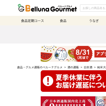
食品定期
コース
食品
うなぎ
食品・グルメ通販のベルーナグルメ
>
酒の通販
>
日本酒
>
純米