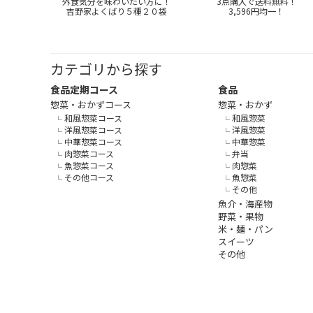
外食気分を味わいたい方に！
3点購入で送料無料！
吉野家よくばり５種２０袋
3,596円均一！
カテゴリから探す
食品定期コース
食品
惣菜・おかずコース
惣菜・おかず
和風惣菜コース
和風惣菜
洋風惣菜コース
洋風惣菜
中華惣菜コース
中華惣菜
肉惣菜コース
弁当
魚惣菜コース
肉惣菜
その他コース
魚惣菜
その他
魚介・海産物
野菜・果物
米・麺・パン
スイーツ
その他