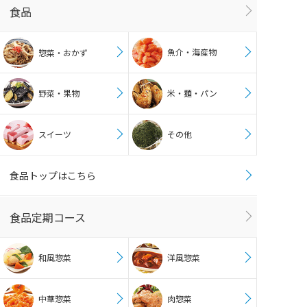
食品
魚介・海産物
惣菜・おかず
野菜・果物
米・麺・パン
スイーツ
その他
食品トップはこちら
食品定期コース
和風惣菜
洋風惣菜
中華惣菜
肉惣菜