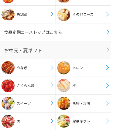
魚惣菜
その他コース
食品定期コーストップはこちら
お中元・夏ギフト
うなぎ
メロン
さくらんぼ
桃
スイーツ
魚卵・珍味
肉
定番ギフト