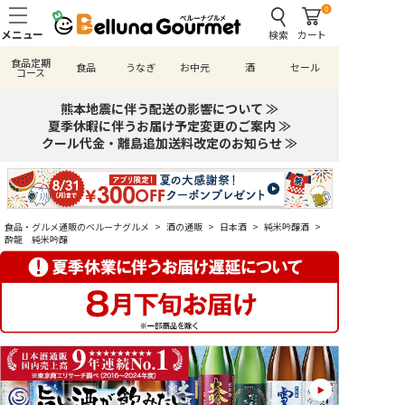
0
検索
カート
食品定期
食品
うなぎ
お中元
酒
セール
コース
熊本地震に伴う配送の影響について ≫
夏季休暇に伴うお届け予定変更のご案内 ≫
クール代金・離島追加送料改定のお知らせ ≫
食品・グルメ通販のベルーナグルメ
>
酒の通販
>
日本酒
>
純米吟醸酒
>
酔龍 純米吟醸