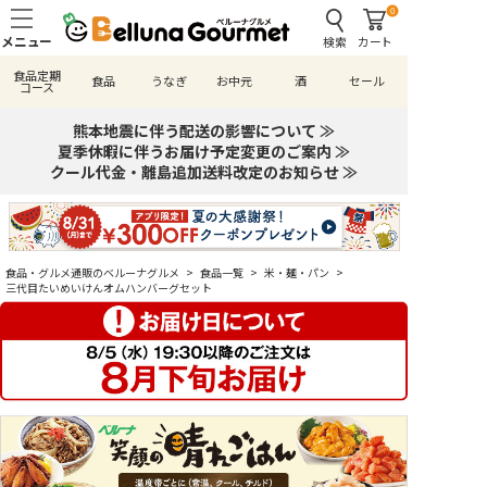
0
検索
カート
食品定期
食品
うなぎ
お中元
酒
セール
コース
熊本地震に伴う配送の影響について ≫
夏季休暇に伴うお届け予定変更のご案内 ≫
クール代金・離島追加送料改定のお知らせ ≫
食品・グルメ通販のベルーナグルメ
>
食品一覧
>
米・麺・パン
>
三代目たいめいけんオムハンバーグセット