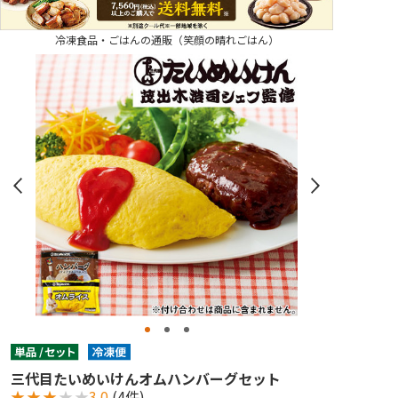
冷凍食品・ごはんの通販（笑顔の晴れごはん）
三代目たいめいけんオムハンバーグセット
★
★
★
★
★
3.0
(4件)