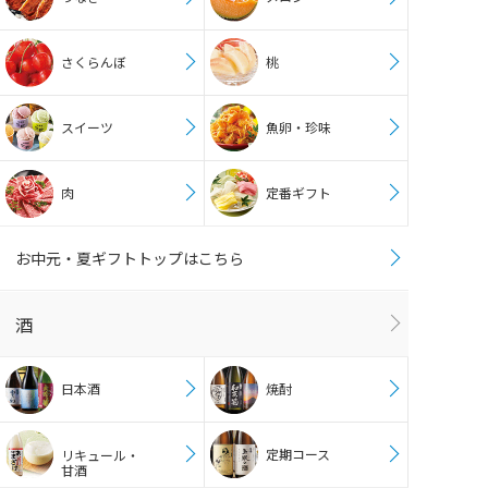
さくらんぼ
桃
スイーツ
魚卵・珍味
肉
定番ギフト
お中元・夏ギフトトップはこちら
酒
日本酒
焼酎
定期コース
リキュール・
甘酒