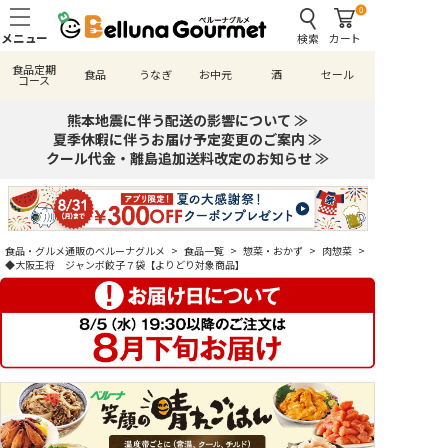
0
検索
カート
食品定期
食品
うなぎ
お中元
酒
セール
コース
熊本地震に伴う配送の影響について ≫
夏季休暇に伴うお届け予定変更のご案内 ≫
クール代金・離島追加送料改定のお知らせ ≫
食品・グルメ通販のベルーナグルメ
>
食品一覧
>
惣菜・おかず
>
肉惣菜
>
◆大阪王将 ジャンボ餃子７袋【よりどり対象商品】