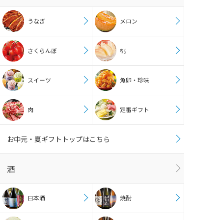
うなぎ
メロン
さくらんぼ
桃
スイーツ
魚卵・珍味
肉
定番ギフト
お中元・夏ギフトトップはこちら
酒
日本酒
焼酎