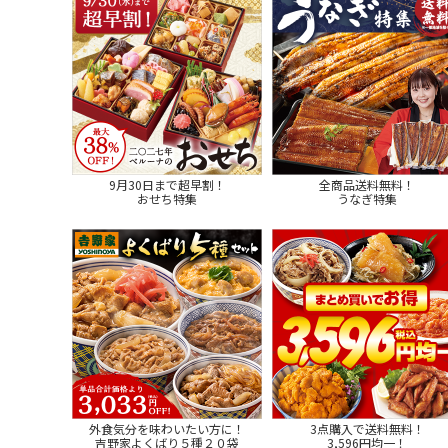
9月30日まで超早割！
全商品送料無料！
おせち特集
うなぎ特集
外食気分を味わいたい方に！
3点購入で送料無料！
吉野家よくばり５種２０袋
3,596円均一！