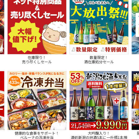
在庫限り！
数量限定！
売り尽くしセール
酒在庫処分セール
健康的な食事をサポート！
大吟醸入り！
ベルーナの冷凍弁当
酒処新潟の地酒5本に一升瓶1本増