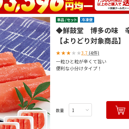
◆鮮鼓堂 博多の味 
【よりどり対象商品】
★
★
★
★
★
3.7
(4件)
一粒ひと粒が辛くて旨い
便利な小分けタイプ！
数量