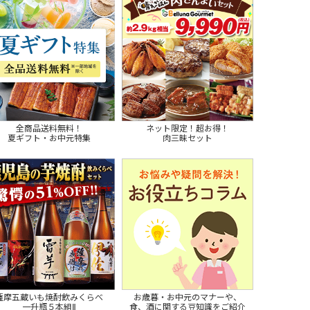
全商品送料無料！
ネット限定！超お得！
夏ギフト・お中元特集
肉三昧セット
薩摩五蔵いも焼酎飲みくらべ
お歳暮・お中元のマナーや、
一升瓶５本組Ⅱ
食、酒に関する豆知識をご紹介