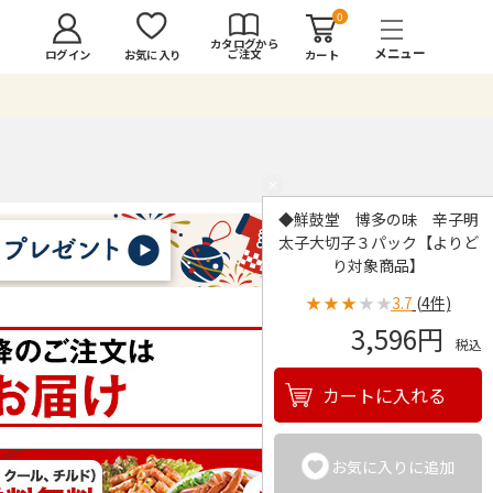
0
カタログから
ご注文
ログイン
カート
お気に入り
×
◆鮮鼓堂 博多の味 辛子明
太子大切子３パック【よりど
り対象商品】
★
★
★
★
★
3.7
(4件)
3,596円
税込
カートに入れる
お気に入りに追加