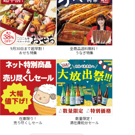
9月30日まで超早割！
全商品送料無料！
おせち特集
うなぎ特集
在庫限り！
数量限定！
売り尽くしセール
酒在庫処分セール