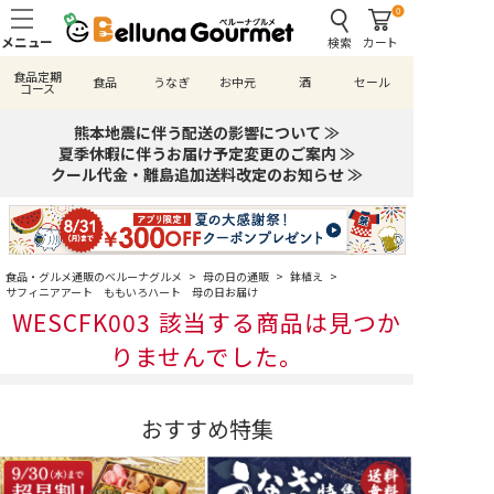
0
検索
カート
食品定期
食品
うなぎ
お中元
酒
セール
コース
熊本地震に伴う配送の影響について ≫
夏季休暇に伴うお届け予定変更のご案内 ≫
クール代金・離島追加送料改定のお知らせ ≫
食品・グルメ通販のベルーナグルメ
>
母の日の通販
>
鉢植え
>
サフィニアアート ももいろハート 母の日お届け
WESCFK003 該当する商品は見つか
りませんでした。
おすすめ特集