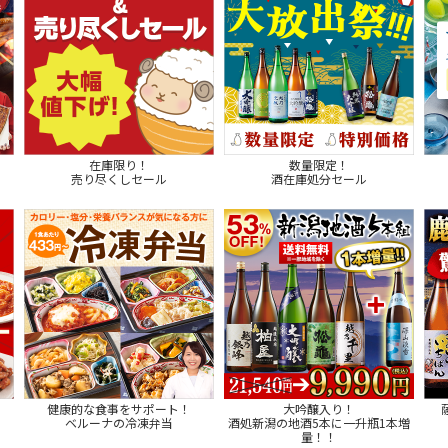
在庫限り！
数量限定！
売り尽くしセール
酒在庫処分セール
健康的な食事をサポート！
大吟醸入り！
ベルーナの冷凍弁当
酒処新潟の地酒5本に一升瓶1本増
量！！