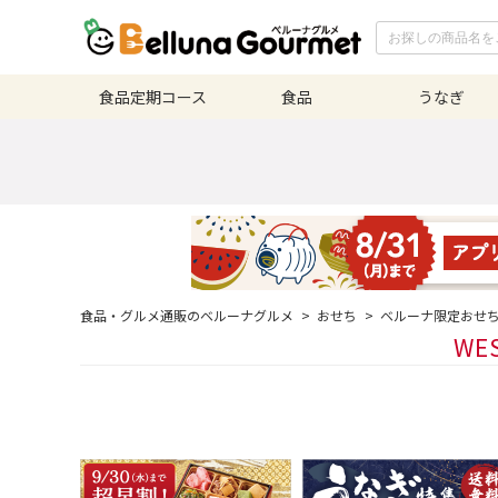
食品定期
コース
食品
うなぎ
食品・グルメ通販のベルーナグルメ
>
おせち
>
ベルーナ限定おせ
WE