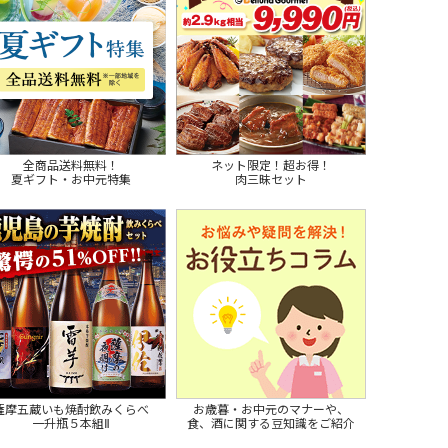
全商品送料無料！
ネット限定！超お得！
夏ギフト・お中元特集
肉三昧セット
薩摩五蔵いも焼酎飲みくらべ
お歳暮・お中元のマナーや、
一升瓶５本組Ⅱ
食、酒に関する豆知識をご紹介