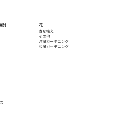
焼酎
花
寄せ植え
その他
洋風ガーデニング
和風ガーデニング
ス