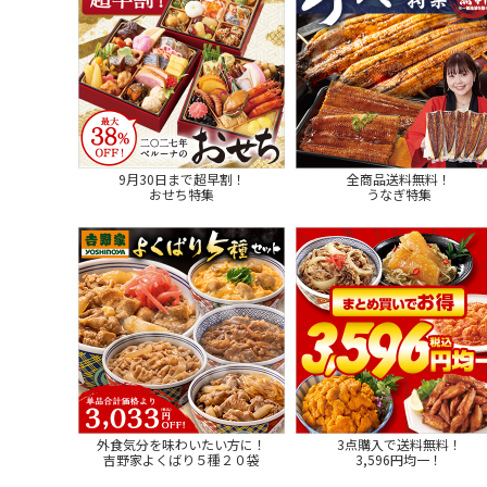
9月30日まで超早割！
全商品送料無料！
おせち特集
うなぎ特集
外食気分を味わいたい方に！
3点購入で送料無料！
吉野家よくばり５種２０袋
3,596円均一！