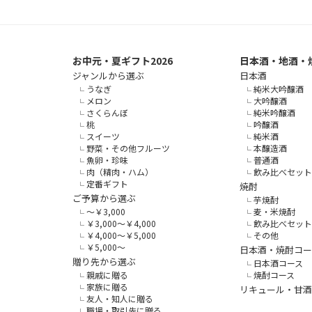
お中元・夏ギフト2026
日本酒・地酒・
ジャンルから選ぶ
日本酒
うなぎ
純米大吟醸酒
メロン
大吟醸酒
さくらんぼ
純米吟醸酒
桃
吟醸酒
スイーツ
純米酒
野菜・その他フルーツ
本醸造酒
魚卵・珍味
普通酒
肉（精肉・ハム）
飲み比べセット
定番ギフト
焼酎
ご予算から選ぶ
芋焼酎
～￥3,000
麦・米焼酎
￥3,000～￥4,000
飲み比べセット
￥4,000～￥5,000
その他
￥5,000～
日本酒・焼酎コー
贈り先から選ぶ
日本酒コース
親戚に贈る
焼酎コース
家族に贈る
リキュール・甘酒
友人・知人に贈る
職場・取引先に贈る