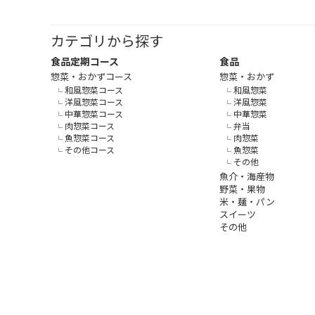
カテゴリから探す
食品定期コース
食品
惣菜・おかずコース
惣菜・おかず
和風惣菜コース
和風惣菜
洋風惣菜コース
洋風惣菜
中華惣菜コース
中華惣菜
肉惣菜コース
弁当
魚惣菜コース
肉惣菜
その他コース
魚惣菜
その他
魚介・海産物
野菜・果物
米・麺・パン
スイーツ
その他