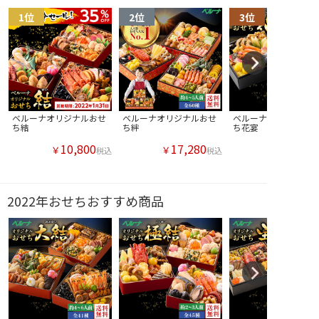
ベルーナオリジナルおせ
ベルーナオリジナルおせ
ベルーナオリジナルお
ち結
ち絆
ち花宴
10,800
17,280
￥
￥
税込
税込
2022年おせちおすすめ商品