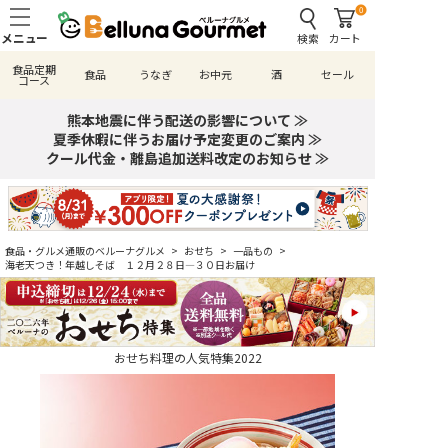
0
検索
カート
食品定期
食品
うなぎ
お中元
酒
セール
コース
熊本地震に伴う配送の影響について ≫
夏季休暇に伴うお届け予定変更のご案内 ≫
クール代金・離島追加送料改定のお知らせ ≫
食品・グルメ通販のベルーナグルメ
>
おせち
>
一品もの
>
海老天つき！年越しそば １２月２８日―３０日お届け
おせち料理の人気特集2022