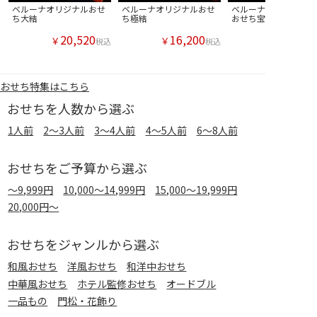
ベルーナオリジナルおせ
ベルーナオリジナルおせ
ベルーナオリジナル海
ち大結
ち極結
おせち宝
20,520
16,200
￥
￥
税込
税込
おせち特集はこちら
おせちを人数から選ぶ
1人前
2～3人前
3～4人前
4～5人前
6～8人前
おせちをご予算から選ぶ
～9,999円
10,000～14,999円
15,000～19,999円
20,000円～
おせちをジャンルから選ぶ
和風おせち
洋風おせち
和洋中おせち
中華風おせち
ホテル監修おせち
オードブル
一品もの
門松・花飾り