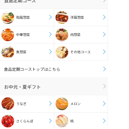
食品定期コース
和風惣菜
洋風惣菜
中華惣菜
肉惣菜
魚惣菜
その他コース
食品定期コーストップはこちら
お中元・夏ギフト
うなぎ
メロン
さくらんぼ
桃