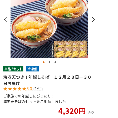
海老天つき！年越しそば １２月２８日―３０
日お届け
★
★
★
★
★
5.0
(1件)
ご家族での年越しにぴったり！
海老天そばのセットをご用意しました。
4,320円
税込