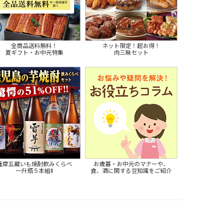
全商品送料無料！
ネット限定！超お得！
夏ギフト・お中元特集
肉三昧セット
薩摩五蔵いも焼酎飲みくらべ
お歳暮・お中元のマナーや、
一升瓶５本組Ⅱ
食、酒に関する豆知識をご紹介