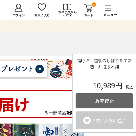
0
カタログから
ご注文
ログイン
カート
お気に入り
×
福呼ぶ 越後のしぼりたて新
酒一升瓶５本組
10,989円
税込
販売停止
お気に入りに追加