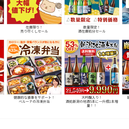
在庫限り！
数量限定！
売り尽くしセール
酒在庫処分セール
健康的な食事をサポート！
大吟醸入り！
ベルーナの冷凍弁当
酒処新潟の地酒5本に一升瓶1本増
量！！