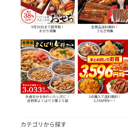
9月30日まで超早割！
全商品送料無料！
おせち特集
うなぎ特集
外食気分を味わいたい方に！
3点購入で送料無料！
吉野家よくばり５種２０袋
3,596円均一！
カテゴリから探す