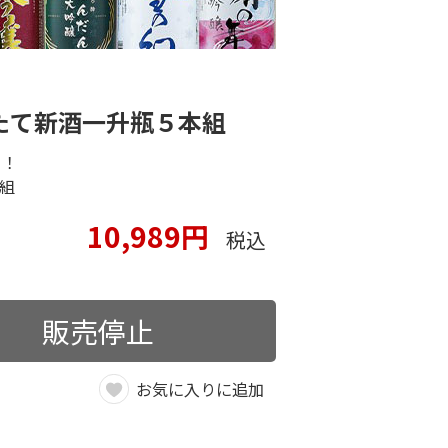
たて新酒一升瓶５本組
り！
本組
10,989円
税込
販売停止
お気に入りに追加