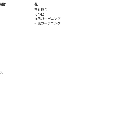
焼酎
花
寄せ植え
その他
洋風ガーデニング
和風ガーデニング
ス