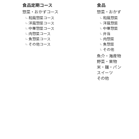
食品定期コース
食品
惣菜・おかずコース
惣菜・おかず
和風惣菜コース
和風惣菜
洋風惣菜コース
洋風惣菜
中華惣菜コース
中華惣菜
肉惣菜コース
弁当
魚惣菜コース
肉惣菜
その他コース
魚惣菜
その他
魚介・海産物
野菜・果物
米・麺・パン
スイーツ
その他