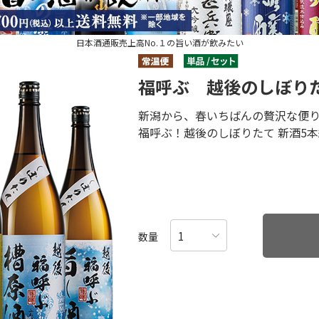
日本酒通販売上高No.１の旨い酒が飲みたい
福呼ぶ 越後のしぼり
新潟から、春いちばんの贅沢な便
福呼ぶ！越後のしぼりたて 新酒5
数量