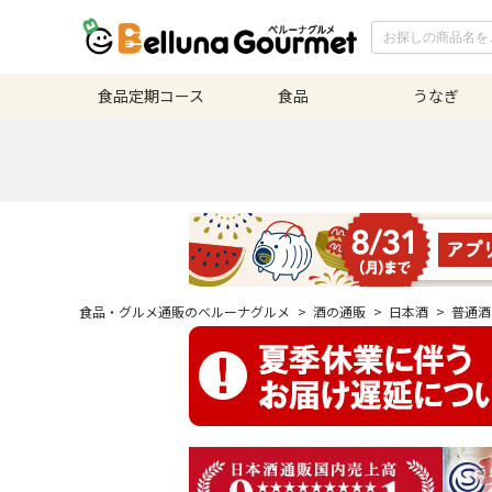
食品定期
コース
食品
うなぎ
食品・グルメ通販のベルーナグルメ
>
酒の通販
>
日本酒
>
普通