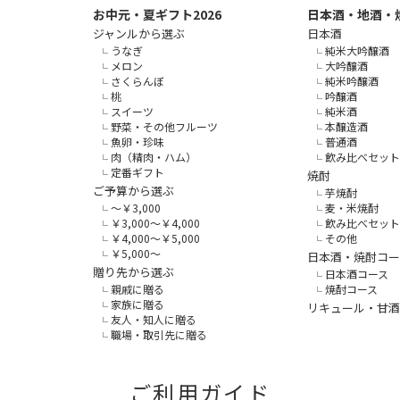
お中元・夏ギフト2026
日本酒・地酒・
ジャンルから選ぶ
日本酒
うなぎ
純米大吟醸酒
メロン
大吟醸酒
さくらんぼ
純米吟醸酒
桃
吟醸酒
スイーツ
純米酒
野菜・その他フルーツ
本醸造酒
魚卵・珍味
普通酒
肉（精肉・ハム）
飲み比べセット
定番ギフト
焼酎
ご予算から選ぶ
芋焼酎
～￥3,000
麦・米焼酎
￥3,000～￥4,000
飲み比べセット
￥4,000～￥5,000
その他
￥5,000～
日本酒・焼酎コー
贈り先から選ぶ
日本酒コース
親戚に贈る
焼酎コース
家族に贈る
リキュール・甘酒
友人・知人に贈る
職場・取引先に贈る
ご利用ガイド