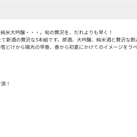
、純米大吟醸・・・。旬の贅沢を、だれよりも早く！
たて新酒の贅沢な5本組です。原酒、大吟醸、純米酒と贅沢な
の雪どけから陽光の早春、春から初夏にかけてのイメージをラ
骨頂！