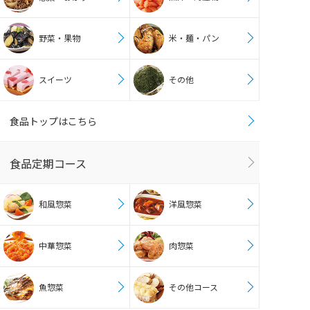
野菜・果物
米・麺・パン
スイーツ
その他
食品トップはこちら
食品定期コース
和風惣菜
洋風惣菜
中華惣菜
肉惣菜
魚惣菜
その他コース