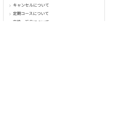
キャンセルについて
定期コースについて
交換・返品について
ご返送・交換に関するご注意とお願い
お客様情報について
会員登録について
ログインについて
パスワードをお忘れの方へ
会員登録内容変更について
その他
メールマガジンについて