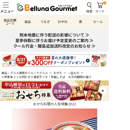
0
検索
カート
食品定期
食品
うなぎ
お中元
酒
セール
コース
熊本地震に伴う配送の影響について ≫
夏季休暇に伴うお届け予定変更のご案内 ≫
クール代金・離島追加送料改定のお知らせ ≫
食品・グルメ通販のベルーナグルメ
>
おせち
>
一品もの
>
≪早割★２１６円引き≫海老天つき！年越しそば お正月期間お届け
おせち料理の人気特集2022