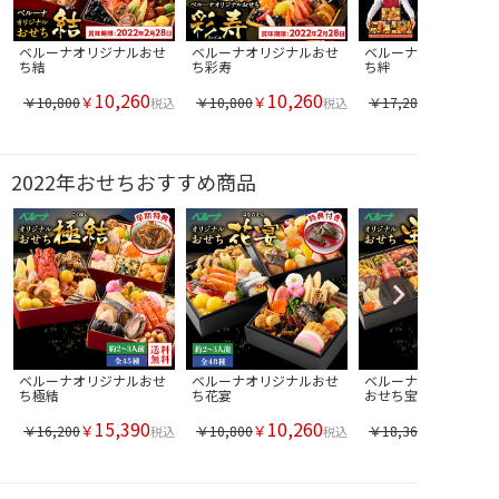
ベルーナオリジナルおせ
ベルーナオリジナルおせ
ベルーナオリジナルお
ち結
ち彩寿
ち絆
10,260
10,260
￥
￥
￥10,800
￥10,800
￥17,280
税込
税込
2022年おせちおすすめ商品
ベルーナオリジナルおせ
ベルーナオリジナルおせ
ベルーナオリジナル海
ち極結
ち花宴
おせち宝
15,390
10,260
￥
￥
￥16,200
￥10,800
￥18,360
税込
税込