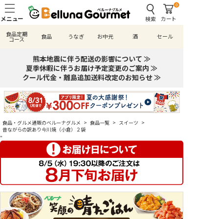
0
検索
カート
食品定期
食品
うなぎ
お中元
酒
セール
コース
熊本地震に伴う配送の影響について ≫
夏季休暇に伴うお届け予定変更のご案内 ≫
クール代金・離島追加送料改定のお知らせ ≫
食品・グルメ通販のベルーナグルメ
>
食品一覧
>
スイーツ
>
昔ながらの訳あり今川焼（小倉）２袋
"