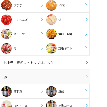
うなぎ
メロン
さくらんぼ
桃
スイーツ
魚卵・珍味
肉
定番ギフト
お中元・夏ギフトトップはこちら
酒
日本酒
焼酎
定期コース
リキュール・