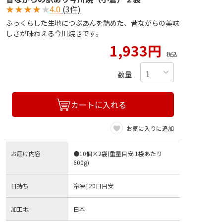
★
★
★
★
★
4.0
(3件)
ふっくらした生地につぶあんを詰めた、昔ながらの美味
しさが味わえる今川焼きです。
1,933円
税込
数量
カートに入れる
お気に入りに追加
お届け内容
●10個×2袋(重量目安:1袋あたり
600g)
日持ち
冷凍120日目安
加工地
日本