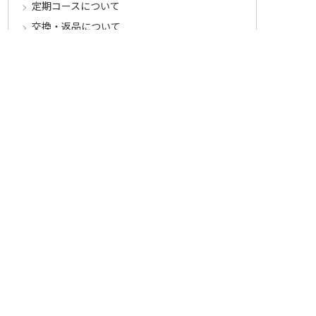
定期コースについて
交換・返品について
ご返送・交換に関するご注意とお願い
お客様情報について
会員登録について
ログインについて
パスワードをお忘れの方へ
会員登録内容変更について
その他
メールマガジンについて
Cookieについて
システムに関するご注意