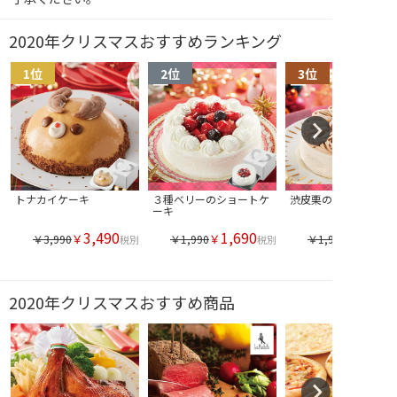
2020年クリスマスおすすめランキング
トナカイケーキ
３種ベリーのショートケ
渋皮栗のモンブラン
ーキ
3,490
1,690
￥
￥
￥3,990
￥1,990
￥1,990
税別
税別
2020年クリスマスおすすめ商品