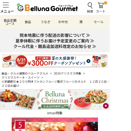
0
検索
カート
食品定期
食品
うなぎ
お中元
酒
セール
コース
熊本地震に伴う配送の影響について ≫
夏季休暇に伴うお届け予定変更のご案内 ≫
クール代金・離島追加送料改定のお知らせ ≫
食品・グルメ通販のベルーナグルメ
>
2024クリスマス特集
>
クリスマスケーキ・スイーツ
>
≪早期割引★２００円オフ≫ホシフルーツ贅沢フルーツのタルト １２月２０日―
２３日お届け
xmas特集