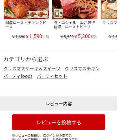
国産ローストチキン２ピ
ラ・ロシェル 坂井宏行
クリスマスピザセット
ース
監修 ローストビーフ
1,590
5,300
￥
￥
￥1,690
￥5,500
￥2,690
税別
税別
カテゴリから選ぶ
クリスマスケーキ＆スイーツ
クリスマスチキン
パーティfoods
パーティセット
レビュー内容
レビューを投稿する
※レビューの投稿は、ログインが必要です。
※レビューの投稿は、購入した商品に限ります。