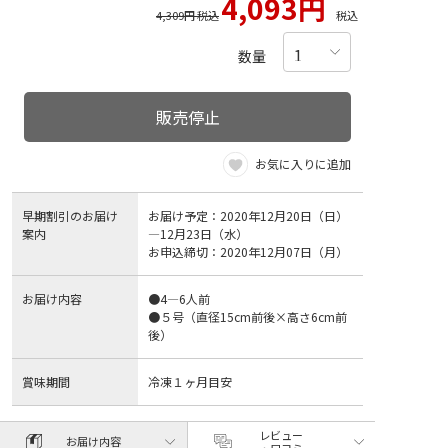
4,093円
4,309円 税込
税込
数量
販売停止
お気に入りに追加
早期割引のお届け
お届け予定：2020年12月20日（日）
案内
―12月23日（水）
お申込締切：2020年12月07日（月）
お届け内容
●4―6人前
●５号（直径15cm前後×高さ6cm前
後）
賞味期間
冷凍１ヶ月目安
レビュー
お届け内容
・口コミ