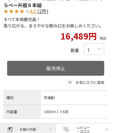
らベー升瓶６本組
★
★
★
★
★
4.0
(2件)
すべて本場鹿児島！
香り広がる、まろやかな飲み口をお楽しみください。
16,489円
税込
数量
販売停止
お気に入りに追加
種別
芋焼酎
内容量
1800ｍｌ×6本
レビュー
お届け内容
・口コミ