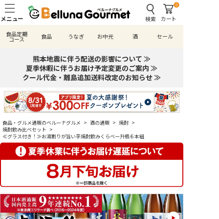
0
検索
カート
食品定期
食品
うなぎ
お中元
酒
セール
コース
熊本地震に伴う配送の影響について ≫
夏季休暇に伴うお届け予定変更のご案内 ≫
クール代金・離島追加送料改定のお知らせ ≫
食品・グルメ通販のベルーナグルメ
>
酒の通販
>
焼酎
>
焼酎飲み比べセット
>
≪グラス付き！≫お湯割りが旨い芋焼酎飲みくらベー升瓶６本組