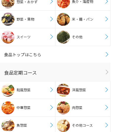
魚介・海産物
惣菜・おかず
野菜・果物
米・麺・パン
スイーツ
その他
食品トップはこちら
食品定期コース
和風惣菜
洋風惣菜
中華惣菜
肉惣菜
魚惣菜
その他コース