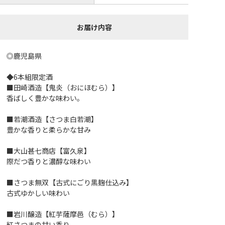
お届け内容
◎鹿児島県
◆6本組限定酒
■田崎酒造【鬼炎（おにほむら）】
香ばしく豊かな味わい。
■若潮酒造【さつま白若潮】
豊かな香りと柔らかな甘み
■大山甚七商店【富久泉】
際だつ香りと濃醇な味わい
■さつま無双【古式にごり黒麹仕込み】
古式ゆかしい味わい
■岩川醸造【紅芋薩摩邑（むら）】
紅さつまの甘い香り