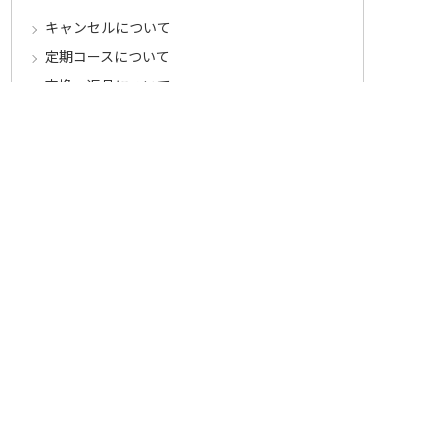
キャンセルについて
定期コースについて
交換・返品について
ご返送・交換に関するご注意とお願い
お客様情報について
会員登録について
ログインについて
パスワードをお忘れの方へ
会員登録内容変更について
その他
メールマガジンについて