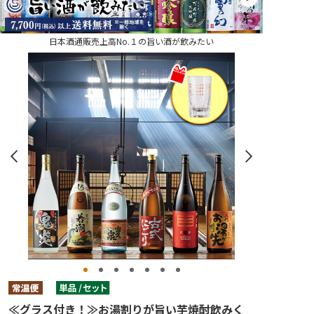
日本酒通販売上高No.１の旨い酒が飲みたい
≪グラス付き！≫お湯割りが旨い芋焼酎飲みく