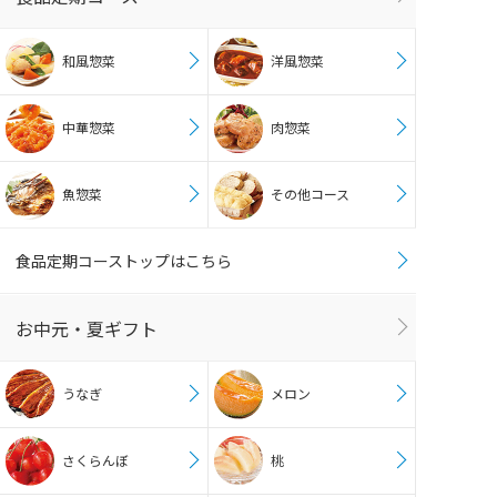
和風惣菜
洋風惣菜
中華惣菜
肉惣菜
魚惣菜
その他コース
食品定期コーストップはこちら
お中元・夏ギフト
うなぎ
メロン
さくらんぼ
桃