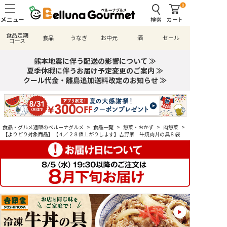
0
検索
カート
食品定期
食品
うなぎ
お中元
酒
セール
コース
熊本地震に伴う配送の影響について ≫
夏季休暇に伴うお届け予定変更のご案内 ≫
クール代金・離島追加送料改定のお知らせ ≫
食品・グルメ通販のベルーナグルメ
>
食品一覧
>
惣菜・おかず
>
肉惣菜
>
【よりどり対象商品】【４／２８値上がりします】吉野家 牛焼肉丼の具８袋