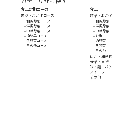
カテゴリから探す
食品定期コース
食品
惣菜・おかずコース
惣菜・おかず
和風惣菜コース
和風惣菜
洋風惣菜コース
洋風惣菜
中華惣菜コース
中華惣菜
肉惣菜コース
弁当
魚惣菜コース
肉惣菜
その他コース
魚惣菜
その他
魚介・海産物
野菜・果物
米・麺・パン
スイーツ
その他