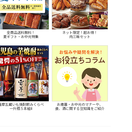
全商品送料無料！
ネット限定！超お得！
夏ギフト・お中元特集
肉三昧セット
薩摩五蔵いも焼酎飲みくらべ
お歳暮・お中元のマナーや、
一升瓶５本組Ⅱ
食、酒に関する豆知識をご紹介