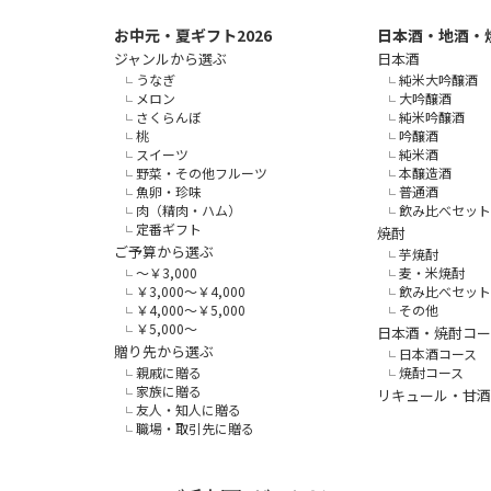
お中元・夏ギフト2026
日本酒・地酒・
ジャンルから選ぶ
日本酒
うなぎ
純米大吟醸酒
メロン
大吟醸酒
さくらんぼ
純米吟醸酒
桃
吟醸酒
スイーツ
純米酒
野菜・その他フルーツ
本醸造酒
魚卵・珍味
普通酒
肉（精肉・ハム）
飲み比べセット
定番ギフト
焼酎
ご予算から選ぶ
芋焼酎
～￥3,000
麦・米焼酎
￥3,000～￥4,000
飲み比べセット
￥4,000～￥5,000
その他
￥5,000～
日本酒・焼酎コー
贈り先から選ぶ
日本酒コース
親戚に贈る
焼酎コース
家族に贈る
リキュール・甘酒
友人・知人に贈る
職場・取引先に贈る