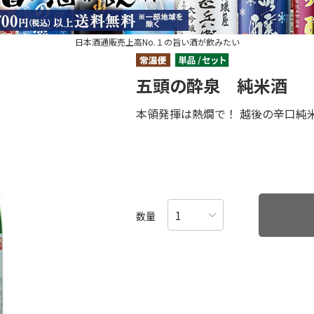
日本酒通販売上高No.１の旨い酒が飲みたい
五頭の酔泉 純米酒
本領発揮は熱燗で！ 越後の辛口純
数量