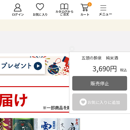
0
カタログから
ご注文
ログイン
カート
お気に入り
×
五頭の酔泉 純米酒
3,690円
税込
販売停止
お気に入りに追加