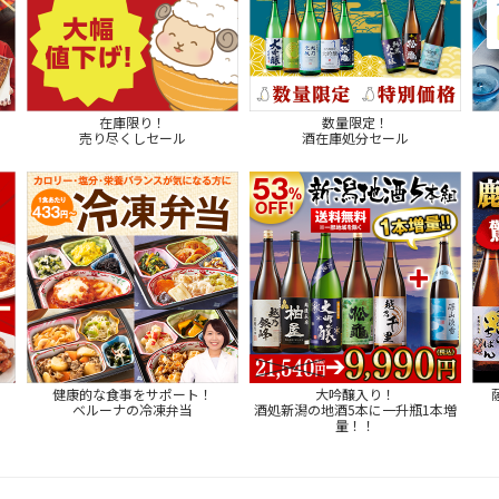
在庫限り！
数量限定！
売り尽くしセール
酒在庫処分セール
健康的な食事をサポート！
大吟醸入り！
ベルーナの冷凍弁当
酒処新潟の地酒5本に一升瓶1本増
量！！