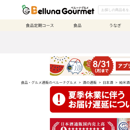
食品定期
コース
食品
うなぎ
食品・グルメ通販のベルーナグルメ
>
酒の通販
>
日本酒
>
純米