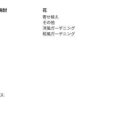
焼酎
花
寄せ植え
その他
洋風ガーデニング
和風ガーデニング
ス