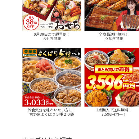
9月30日まで超早割！
全商品送料無料！
おせち特集
うなぎ特集
外食気分を味わいたい方に！
3点購入で送料無料！
吉野家よくばり５種２０袋
3,596円均一！