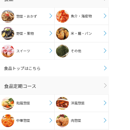
魚介・海産物
惣菜・おかず
野菜・果物
米・麺・パン
スイーツ
その他
食品トップはこちら
食品定期コース
和風惣菜
洋風惣菜
中華惣菜
肉惣菜