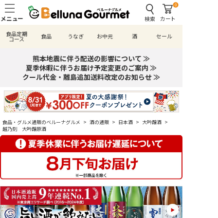
0
検索
カート
食品定期
食品
うなぎ
お中元
酒
セール
コース
熊本地震に伴う配送の影響について ≫
夏季休暇に伴うお届け予定変更のご案内 ≫
クール代金・離島追加送料改定のお知らせ ≫
食品・グルメ通販のベルーナグルメ
>
酒の通販
>
日本酒
>
大吟醸酒
>
越乃刻 大吟醸原酒