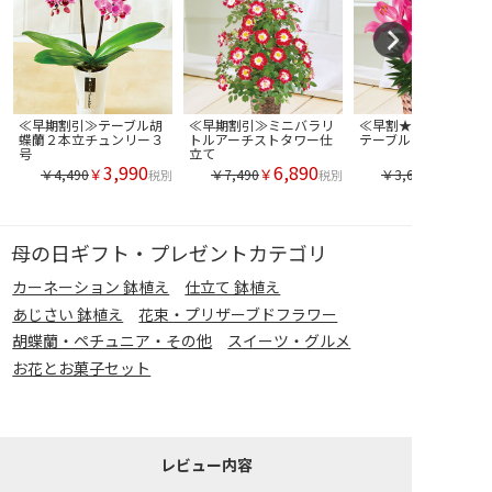
≪早期割引≫テーブル胡
≪早期割引≫ミニバラリ
≪早割★４００円オフ
蝶蘭２本立チュンリー３
トルアーチストタワー仕
テーブルリリーロザリ
号
立て
3,990
6,890
￥
￥
￥4,490
￥7,490
￥3,690
税別
税別
母の日ギフト・プレゼントカテゴリ
カーネーション 鉢植え
仕立て 鉢植え
あじさい 鉢植え
花束・プリザーブドフラワー
胡蝶蘭・ペチュニア・その他
スイーツ・グルメ
お花とお菓子セット
レビュー内容