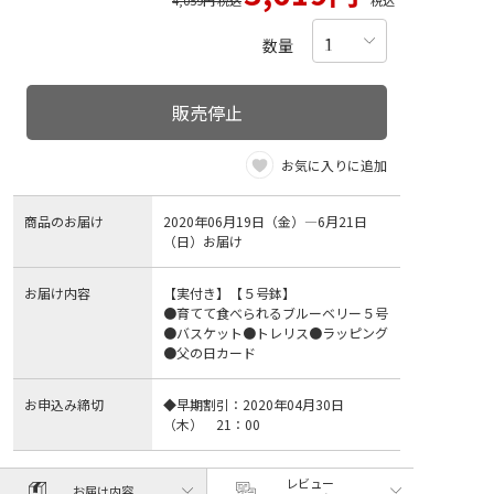
4,059円 税込
税込
数量
販売停止
お気に入りに追加
商品のお届け
2020年06月19日（金）―6月21日
（日）お届け
お届け内容
【実付き】【５号鉢】
●育てて食べられるブルーベリー５号
●バスケット●トレリス●ラッピング
●父の日カード
お申込み締切
◆早期割引：2020年04月30日
（木） 21：00
レビュー
お届け内容