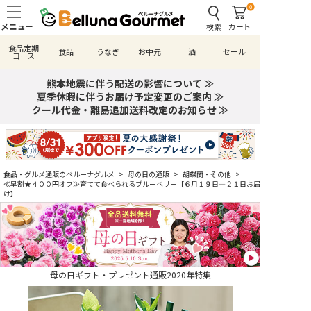
0
検索
カート
食品定期
食品
うなぎ
お中元
酒
セール
コース
熊本地震に伴う配送の影響について ≫
夏季休暇に伴うお届け予定変更のご案内 ≫
クール代金・離島追加送料改定のお知らせ ≫
食品・グルメ通販のベルーナグルメ
>
母の日の通販
>
胡蝶蘭・その他
>
≪早割★４００円オフ≫育てて食べられるブルーベリー【６月１９日―２１日お届
け】
母の日ギフト・プレゼント通販2020年特集