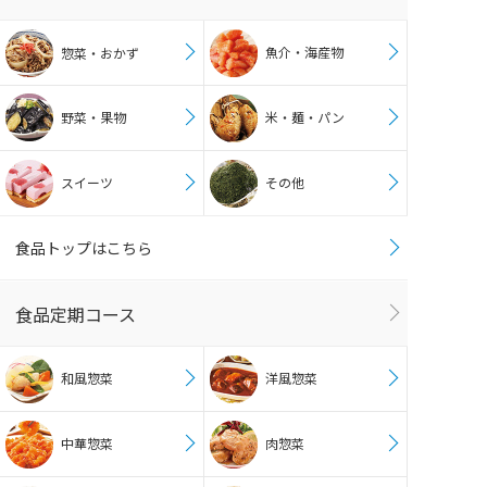
魚介・海産物
惣菜・おかず
野菜・果物
米・麺・パン
スイーツ
その他
食品トップはこちら
食品定期コース
和風惣菜
洋風惣菜
中華惣菜
肉惣菜