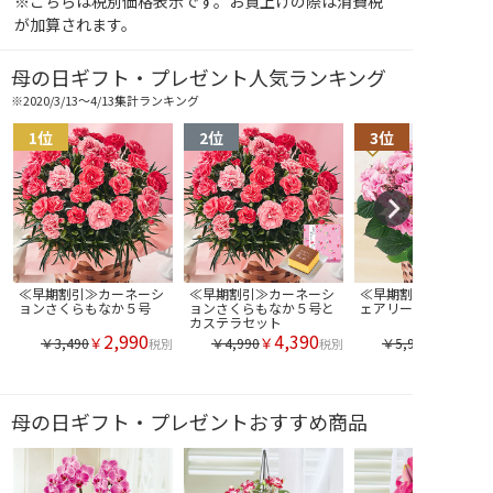
※こちらは税別価格表示です。お買上げの際は消費税
が加算されます。
母の日ギフト・プレゼント人気ランキング
※2020/3/13～4/13集計ランキング
≪早期割引≫カーネーシ
≪早期割引≫カーネーシ
≪早期割引≫あじさい
ョンさくらもなか５号
ョンさくらもなか５号と
ェアリーアイ５号
カステラセット
2,990
4,390
￥
￥
￥3,490
￥4,990
￥5,990
税別
税別
母の日ギフト・プレゼントおすすめ商品